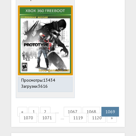
Просмотры:13434
Загрузки:3616
«
1
2
...
1067
1068
1069
1070
1071
...
1119
1120
»