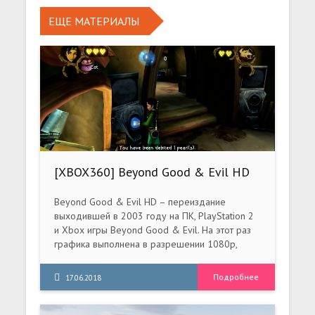
ЕЩЕ МАТЕРИАЛЫ
[XBOX360] Beyond Good & Evil HD
[XBLA / FREEBOOT / RUS]
Beyond Good & Evil HD – переиздание
выходившей в 2003 году на ПК, PlayStation 2
и Xbox игры Beyond Good & Evil. На этот раз
графика выполнена в разрешении 1080p,
модели персонажей и текстуры серьезно
переработаны, звук переведен в 5.1, а также
Подробнее
17.06.2018
появились достижения.