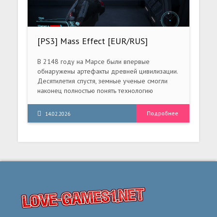
лучшие бойцы танковых дивизий СС,
сражающиеся с яростью обреченных, так что
будьте готовы к жарким битвам и тяжелым
потерям. Выполняйте задания командования,
[PS3] Mass Effect [EUR/RUS]
улучшайте боевые характеристики своего
[Repack]
танка — делайте все, чтобы спасти мир от
В 2148 году на Марсе были впервые
«коричневой чумы»!
обнаружены артефакты древней цивилизации.
Десятилетия спустя, земные ученые смогли
наконец полностью понять технологию
инопланетян, что обеспечило серьёзный
прорыв в технологическом развитии нашей
Подробнее
14.02.2026