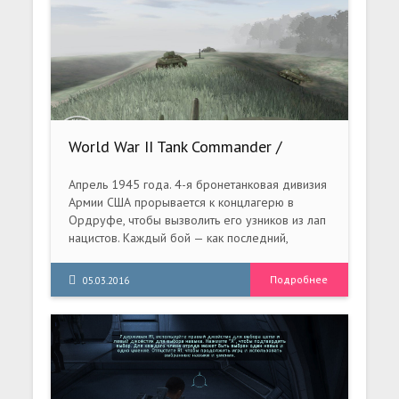
World War II Tank Commander /
Танкисты Второй мировой (2005) PC
Апрель 1945 года. 4-я бронетанковая дивизия
Армии США прорывается к концлагерю в
Ордруфе, чтобы вызволить его узников из лап
нацистов. Каждый бой — как последний,
каждый снаряд — на вес золота, каждая
минута промедления — чья-то жизнь…В этой
Подробнее
05.03.2016
игре вам предстоит стать командиром
знаменитого «Шермана» — основного танка
армии США в годы Второй мировой войны.
Действуя в одиночку или в составе ударных
групп, вы пройдете по дорогам и городам
Франции, освобождая страну от фашистских
оккупантов. Вашими противниками будут