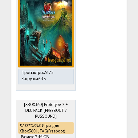
Просмотры:2675
Загрузки:335
[XBOX360] Prototype 2 +
DLC PACK [FREEBOOT /
RUSSOUND]
КАТЕГОРИЯ:
Игры для
XBox360 | JTAG(Freeboot)
Размер: 7.46 GB