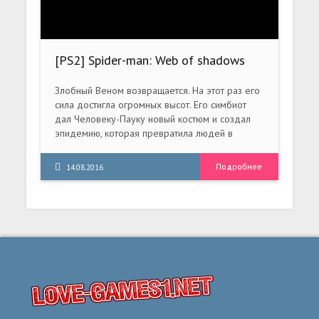
[PS2] Spider-man: Web of shadows
[RUS/ENG|PAL]
Злобный Веном возвращается. На этот раз его
сила достигла огромных высот. Его симбиот
дал Человеку-Пауку новый костюм и создал
эпидемию, которая превратила людей в
безумных симбиотов. Конечно, Человек-Паук
должен спасти всех людей. В это же время
Подробнее
14.08.2016
преступники продолжают вершить свои
темные делишки.