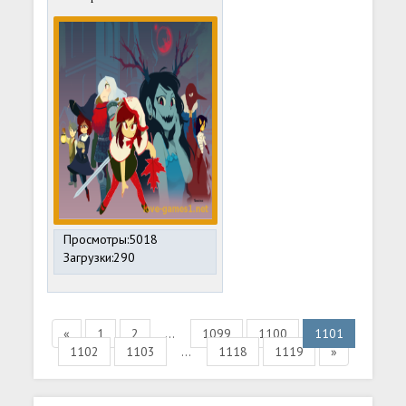
Просмотры:5018
Загрузки:290
«
1
2
...
1099
1100
1101
1102
1103
...
1118
1119
»