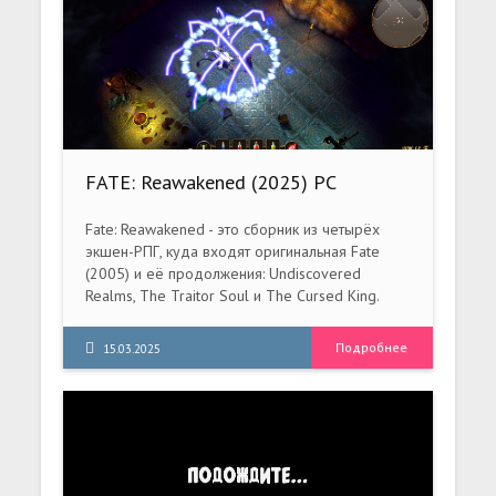
FATE: Reawakened (2025) PC
[Repack] (v1.1.0-9cc1e2f7 + DLC)
Fate: Reawakened - это сборник из четырёх
экшен-РПГ, куда входят оригинальная Fate
(2005) и её продолжения: Undiscovered
Realms, The Traitor Soul и The Cursed King.
Подробнее
15.03.2025