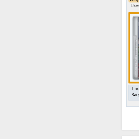
Раз
Про
Заг