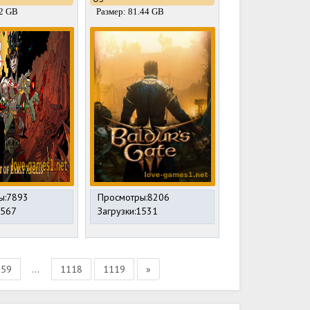
,2 GB
Размер: 81.44 GB
ы:7893
Просмотры:8206
2567
Загрузки:1531
859
...
1118
1119
»