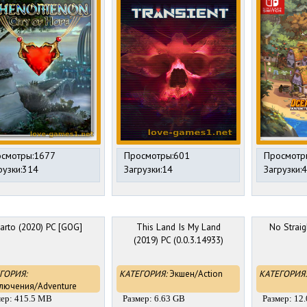
смотры:1677
Просмотры:601
Просмотр
рузки:314
Загрузки:14
Загрузки:
arto (2020) PC [GOG]
This Land Is My Land
No Straig
(2019) PC (0.0.3.14933)
ГОРИЯ:
КАТЕГОРИЯ:
Экшен/Action
КАТЕГОРИЯ:
лючения/Adventure
мер: 415.5 MB
Размер: 6.63 GB
Размер: 12