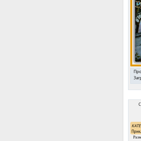
Про
Заг
C
КАТЕ
Прик
Раз