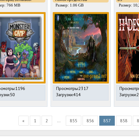
мер: 766 MB
Размер: 1.06 GB
Размер: 10
смотры:1196
Просмотры:2317
Просмотр
рузки:50
Загрузки:414
Загрузки:
«
1
2
...
855
856
857
858