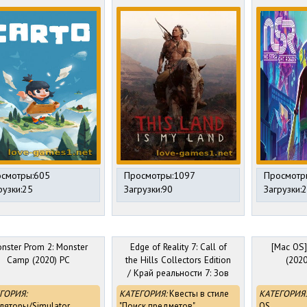
смотры:605
Просмотры:1097
Просмотр
рузки:25
Загрузки:90
Загрузки:
nster Prom 2: Monster
Edge of Reality 7: Call of
[Mac OS]
Camp (2020) PC
the Hills Collectors Edition
(2020
/ Край реальности 7: Зов
холмов Коллекционное
ГОРИЯ:
КАТЕГОРИЯ:
Квесты в стиле
КАТЕГОРИЯ:
издание (2020) PC
ляторы/Simulator
"Поиск предметов"
OS