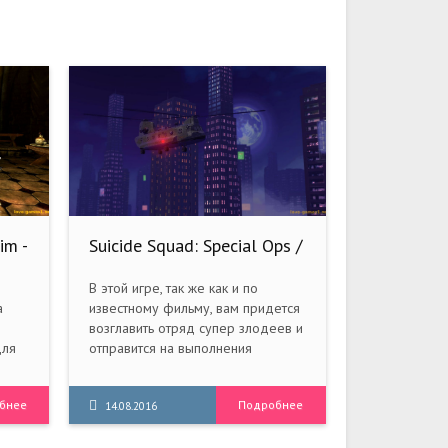
im -
Suicide Squad: Special Ops /
)
Отряд самоубийц: Спецназ
(2016) PC
В этой игре, так же как и по
а
известному фильму, вам придется
возглавить отряд супер злодеев и
для
отправится на выполнения
смертельно опасного задания. Вам
нужно будет пробраться в самый
бнее
Подробнее
центр города Мидвэй-Сити,
14.08.2016
he
отыскать и спасти разведгруппу!