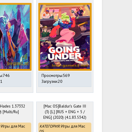
ы:746
Просмотры:569
21
Загрузки:20
Hades 1.37332
[Mac OS]Baldur's Gate III
) [Multi/Ru]
(3) [L] [RUS + ENG + 5 /
ENG] (2020) (4.1.83.5342)
[GOG]
Игры для Mac
КАТЕГОРИЯ:
Игры для Mac
OS