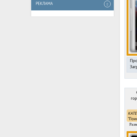
РЕКЛАМА
Про
Заг
гор
КАТЕ
"Пои
Раз