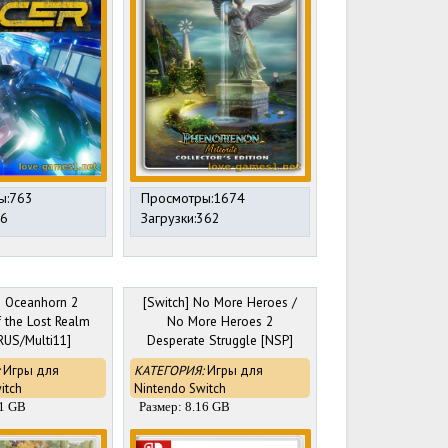
ы:763
Просмотры:1674
36
Загрузки:362
] Oceanhorn 2
[Switch] No More Heroes /
f the Lost Realm
No More Heroes 2
RUS/Multi11]
Desperate Struggle [NSP]
[ENG]
Игры для
КАТЕГОРИЯ:
Игры для
itch
Nintendo Switch
41 GB
Размер: 8.16 GB