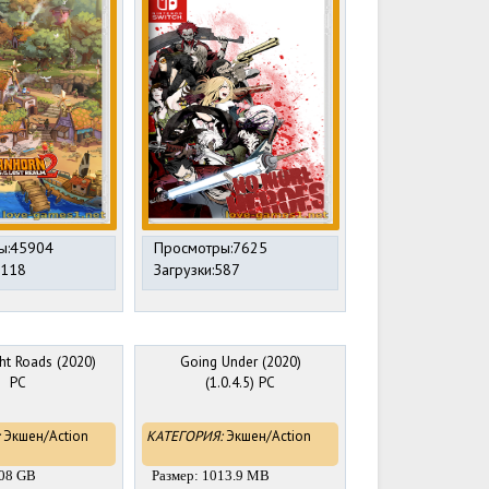
ы:45904
Просмотры:7625
4118
Загрузки:587
ht Roads (2020)
Going Under (2020)
PC
(1.0.4.5) PC
Экшен/Action
КАТЕГОРИЯ:
Экшен/Action
.08 GB
Размер: 1013.9 MB