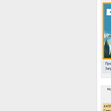
Про
Заг
Mo
КАТЕ
Симу