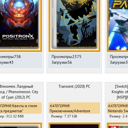
смотры:758
Просмотры:2375
Просмотр
рузки:43
Загрузки:56
Загрузки:
Феномен. Лазурный
Transient (2020) PC
[Switch
од / Phenomenon. City
Knights o
of Cyan (2012) PC
[NSP][
ГОРИЯ:
Квесты в стиле
КАТЕГОРИЯ:
КАТЕГОРИЯ:
ск предметов"
Приключения/Adventure
Nintendo Sw
мер: 312.32 MB
Размер: 7.37 GB
Размер: 2.