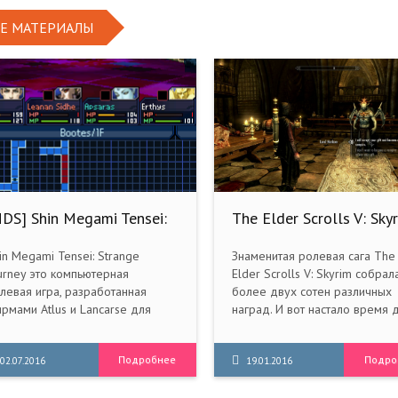
Е МАТЕРИАЛЫ
NDS] Shin Megami Tensei:
The Elder Scrolls V: Skyr
trange Journey [ENG] 2009
Legendary Edition (2011
PC | RePack от R.G.
in Megami Tensei: Strange
Знаменитая ролевая сага The
Механики
urney это компьютерная
Elder Scrolls V: Skyrim собрал
левая игра, разработанная
более двух сотен различных
рмами Atlus и Lancarse для
наград. И вот настало время 
ровой приставки Nintendo DS.
выхода единого издания,
ла опубликована издателем в
включающего не только
Подробнее
Подро
09 году в Японии и в 2010 году
02.07.2016
оригинальную игру, но и все
19.01.2016
Северной Америке.
дополнения к ней. Издание T