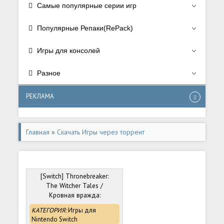
Самые популярные серии игр
Популярные Репаки(RePack)
Игры для консолей
Разное
РЕКЛАМА
Главная
»
Скачать Игры через торрент
[Switch] Thronebreaker:
The Witcher Tales /
Кровная вражда:
Ведьмак. Истории [NSZ]
КАТЕГОРИЯ:
Игры для
[RUS/Multi10]
Nintendo Switch