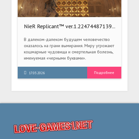
NieR Replicant™ ver.1.22474487139...
(2021) PC (Build 7396468 + 2 DLC)
[RePack by dixen18]
В далеком-далеком будущем человечество
оказалось на грани вымирания. Миру угрожают
кошмарные чудовища и смертельная болезнь,
именуемая «черными буквами».
Подробнее
17.03.2026