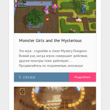
Monster Girls and the Mysterious
Adventure - Remastered Edition
(2025) PC [Repack] (v1.3.14200)
Эта игра - roguelike в стиле Mystery Dungeon.
Всякий раз, когда игрок совершает действие,
другие монстры тоже действуют...
Продвигайтесь по подземелью, используя
пошаговую систему!
Подробнее
17.03.2025