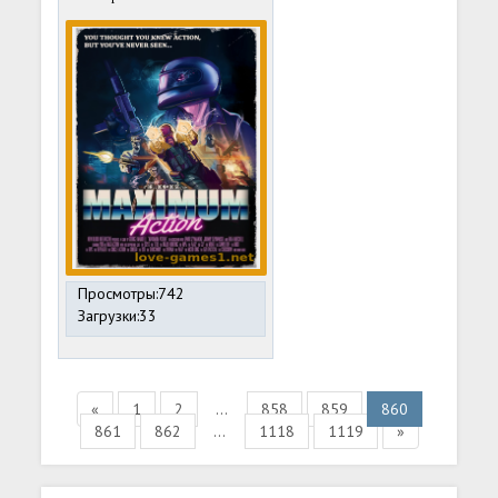
Просмотры:742
Загрузки:33
«
1
2
...
858
859
860
861
862
...
1118
1119
»