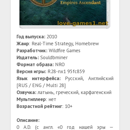
Год выпуска:
2010
Жанр
: Real-Time Strategy, Homebrew
Разработчик:
Wildfire Games
Издатель:
Souldbminer
Формат образа:
NRO
Версия игры:
R28-nx1 95fc859
Язык интерфейса:
Русский, Английский
[RUS / ENG / Multi 28]
Озвучка:
латынь, греческий, карфагенский
Мультиплеер
: нет
Возрастной рейтинг
: 10+
Описание:
0 A.D. (с англ. «0 год нашей эры —