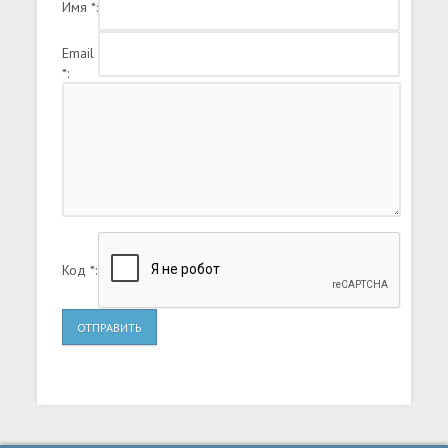
Имя *:
боевиков, не страшится вступить в бой с
танками и даже истребителями и вертолетами.
Email
*:
Код *:
ОТПРАВИТЬ