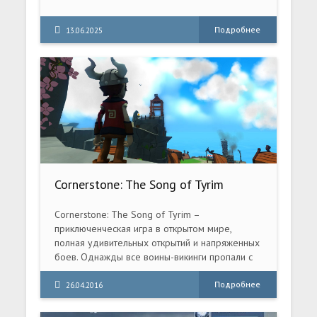
Подробнее
13.06.2025
Cornerstone: The Song of Tyrim
(2016) PC
Cornerstone: The Song of Tyrim –
приключенческая игра в открытом мире,
полная удивительных открытий и напряженных
боев. Однажды все воины-викинги пропали с
вашего острова, и с тех пор мир и гармония
покинули эти края. Тем, кто остался, с каждым
Подробнее
26.04.2016
днем становится все труднее. Тайрим –
обыкновенный юноша, чей отец, как и многие