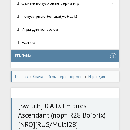
Самые популярные серии игр
Популярные Репаки(RePack)
Игры для консолей
Разное
РЕКЛАМА
Главная
»
Скачать Игры через торрент
»
Игры для
консолей
»
Игры для Nintendo Switch
[Switch] 0 A.D. Empires
Ascendant (порт R28 Boiorix)
[NRO][RUS/Multi28]