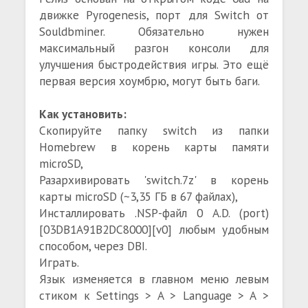
движке Pyrogenesis, порт для Switch от
Souldbminer. Обязательно нужен
максимальный разгон консоли для
улучшения быстродействия игры. Это ещё
первая версия хоумбрю, могут быть баги.
Как установить:
Скопируйте папку switch из папки
Homebrew в корень карты памяти
microSD,
Разархивировать 'switch.7z' в корень
карты microSD (~3,35 ГБ в 67 файлах),
Инсталлировать .NSP-файл 0 A.D. (port)
[03DB1A91B2DC8000][v0] любым удобным
способом, через DBI.
Играть.
Язык изменяется в главном меню левым
стиком к Settings > A > Language > A >