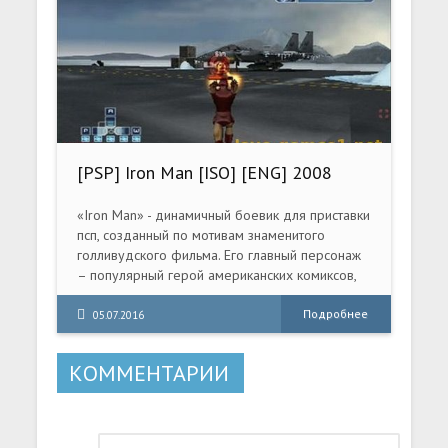
другие, отправился в тот злосчастный поход.
[PSP] Iron Man [ISO] [ENG] 2008
«Iron Man» - динамичный боевик для приставки
псп, созданный по мотивам знаменитого
голливудского фильма. Его главный персонаж
– популярный герой американских комиксов,
способен один выступить против целой армии.
Инженер-изобретатель Тони Старк в
Подробнее
05.07.2016
уникальном бронированном снаряжении дает
отпор коварным террористам, готовым ради
КОММЕНТАРИИ
своих безумных идей уничтожить всё
человечество. Благодаря невероятным
возможностям своего костюма, Железный
Человек легко сражается с отрядами