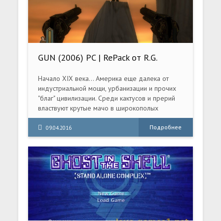
GUN (2006) PC | RePack от R.G.
Механики
Начало XIX века... Америка еще далека от
индустриальной мощи, урбанизации и прочих
"благ" цивилизации. Среди кактусов и прерий
властвуют крутые мачо в широкополых
шляпах и с револьверами за поясом.
Подробнее
09.04.2016