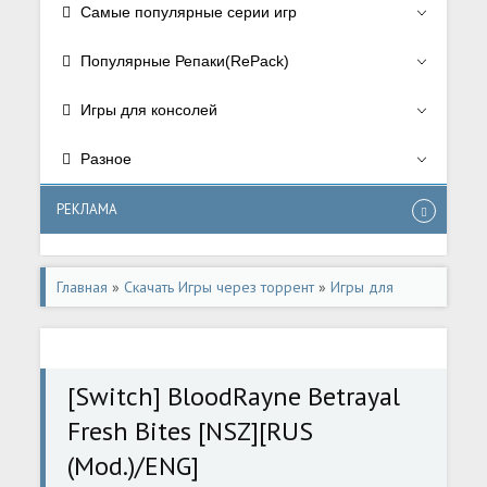
Самые популярные серии игр
Популярные Репаки(RePack)
Игры для консолей
Разное
РЕКЛАМА
Главная
»
Скачать Игры через торрент
»
Игры для
консолей
»
Игры для Nintendo Switch
[Switch] BloodRayne Betrayal
Fresh Bites [NSZ][RUS
(Mod.)/ENG]