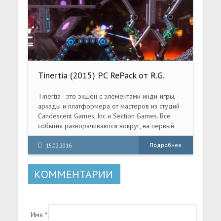
когда все готово, можете либо нанять главного
тренера, который будет руководить вашей
командой из-за скамьи запасных, либо взять
эту обязанность на себя.
Tinertia (2015) PC RePack от R.G.
Механики
Tinertia - это экшен с элементами инди-игры,
аркады и платформера от мастеров из студий
Candescent Games, Inc и Section Games. Все
события разворачиваются вокруг, на первый
взгляд, безобидного бота по имени Уэлдон.
Подробнее
15.02.2016
КОММЕНТАРИИ
Имя *: