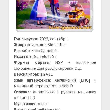
Год выпуска
: 2022, сентябрь
Жанр:
Adventure, Simulator
Разработчик:
Gameloft
Издатель
: Gameloft SE
Формат образа
: NSP + кастомное
сохранение для разблокировки DLC
Версия игры:
1.24.11
Язык интерфейса:
Английский [ENG] +
машинный перевод от Larich_D
Озвучка:
английская + русская машинная
от Larich_D
Мультиплеер:
нет
Возрастной рейтинг:
6+