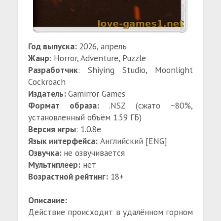
Год выпуска:
2026, апрель
Жанр
: Horror, Adventure, Puzzle
Разработчик
: Shiying Studio, Moonlight
Cockroach
Издатель:
Gamirror Games
Формат образа:
.NSZ (сжато ~80%,
установленный объём 1.59 ГБ)
Версия игры
: 1.0.8e
Язык интерфейса:
Английский [ENG]
Озвучка:
не озвучивается
Мультиплеер:
нет
Возрастной рейтинг:
18+
Описание:
Действие происходит в удалённом горном