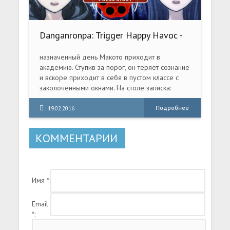
Danganronpa: Trigger Happy Havoc -
Limited Edition (2016) PC Repack
назначенный день Макото приходит в
академию. Ступив за порог, он теряет сознание
и вскоре приходит в себя в пустом классе с
заколоченными окнами. На столе записка:
«Занятия скоро начнутся! Сбор в спортзале».
Розыгрыш? Секретный обряд посвящения? Но
Подробнее
19.02.2016
в зале Макото обнаруживает четырнадцать
таких же растерянных, как и он, подростков.
КОММЕНТАРИИ
Здесь все сливки общества, каждый — мастер
своего дела, «абсолютный» подросток.
«Абсолютный» программист, «абсолютный»
писатель любовных романов, «абсолютный»
Имя *:
лидер байкерской банды, «абсолютный»
бейсболист. Пловчиха, детектив, поп-певица,
предсказатель и много кто еще.
Email
*: