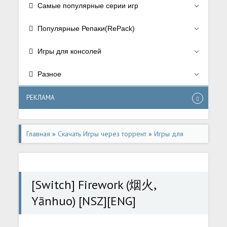
Самые популярные серии игр
Популярные Репаки(RePack)
Игры для консолей
Разное
РЕКЛАМА
Главная
»
Скачать Игры через торрент
»
Игры для
консолей
»
Игры для Nintendo Switch
[Switch] Firework (烟火,
Yānhuo) [NSZ][ENG]