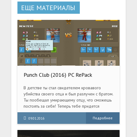
ЕЩЕ МАТЕРИАЛЫ
Punch Club (2016) PC RePack
В детстве ты стал свидетелем кровавого
убийства своего отца и был разлучен с братом.
Ты пообещал умирающему отцу, что сможешь
постоять за себя! Теперь тебе придется
усиленно тренироваться, есть стейки и
прокладывать своими кулаками себе путь на
Подробнее
09.01.2016
вершину бойцовской карьеры. Ну и конечно,
найти убийцу отца и отомстить.Punch Club - это
менеджер уличного бойца, в которым ты сам