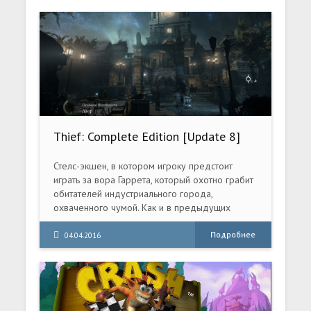
Thief: Complete Edition [Update 8]
(2014) PC | RePack от xatab
Стелс-экшен, в котором игроку предстоит
играть за вора Гаррета, который охотно грабит
обитателей индустриального города,
охваченного чумой. Как и в предыдущих
частях серии, герою нужно будет действовать
скрытно, но спрятаться от охранников будет
Подробнее
04.04.2016
труднее — они серьезно поумнеют и научатся
тщательно обыскивать даже самые укромные
уголки. Из оружия вор получит лишь дубинку и
лук с различными видами стрел — дымовыми,
зажигательными и т.д. В арсенале героя