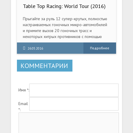
Table Top Racing: World Tour (2016)
PC
Прыгайте за руль 12 супер-крутых, полностью
настраиваемых гоночных микро-автомобилей
и примите вызов 20 гоночных трасс и
некоторых хитрых противников с помощью
универсального «Режима чемпионата» и
множества «Специальных событий».
Подробнее
26.05.2016
КОММЕНТАРИИ
Имя *:
Email
*: