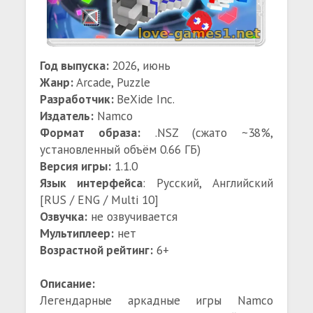
Год выпуска:
2026, июнь
Жанр:
Arcade, Puzzle
Разработчик:
BeXide Inc.
Издатель:
Namco
Формат образа:
.NSZ (сжато ~38%,
установленный объём 0.66 ГБ)
Версия игры:
1.1.0
Язык интерфейса
: Русский, Английский
[RUS / ENG / Multi 10]
Озвучка:
не озвучивается
Мультиплеер:
нет
Возрастной рейтинг:
6+
Описание:
Легендарные аркадные игры Namco