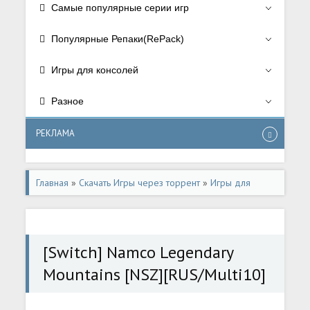
Самые популярные серии игр
Популярные Репаки(RePack)
Игры для консолей
Разное
РЕКЛАМА
Главная
»
Скачать Игры через торрент
»
Игры для
консолей
»
Игры для Nintendo Switch
[Switch] Namco Legendary
Mountains [NSZ][RUS/Multi10]