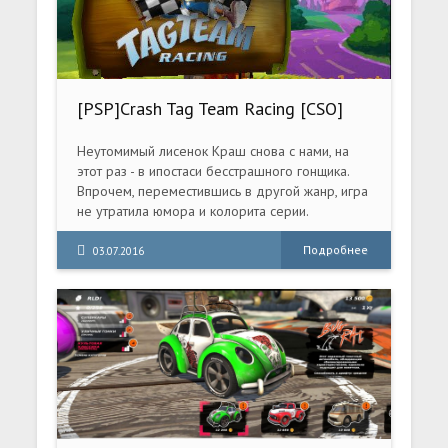
появятся отмычки и крюк. Незаменимой
помощницей Гаррета станет новая система
Focus. Она позволит замедлять время в
процессе кражи предметов из чужих
карманов и будет подсвечивать объекты, с
[PSP]Crash Tag Team Racing [CSO]
которыми сможет взаимодействовать герой.
[ENG] 2005
Неутомимый лисенок Краш снова с нами, на
этот раз - в ипостаси бесстрашного гонщика.
Впрочем, переместившись в другой жанр, игра
не утратила юмора и колорита серии.
Подробнее
03.07.2016