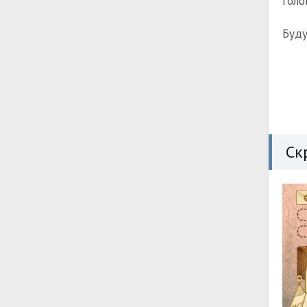
голо
Буду
Ск