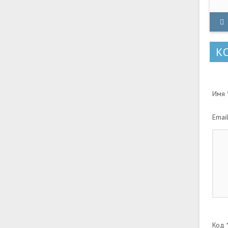
а 
на
Ко
Ко
К
Имя *
Email
Код *