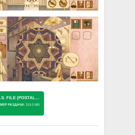
СКАЧАТЬ ТОРРЕНТ [SWITCH] P.I.S. FILE (POSTAL INSPECTION SERVICE) [NSZ][MULTI]
МЕР РАЗДАЧИ:
319.5 MB