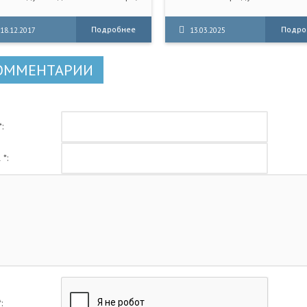
люди поделены на четыре
действий, а не от скорости
рода: Племена Воды,
реакции будет зависеть исхо
Подробнее
Подро
18.12.2017
13.03.2025
ролевство Земли, Воздушных
сражений.
чевников и Огненный Народ.
ОММЕНТАРИИ
:
 *:
: