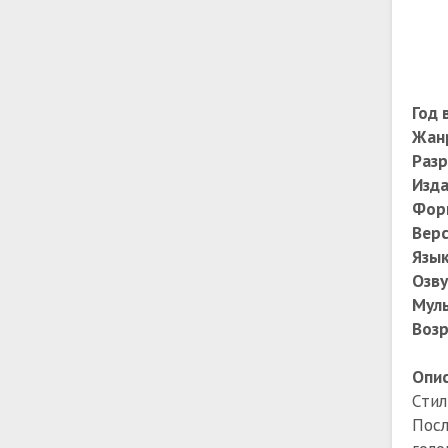
Год 
Жан
Раз
Изда
Фор
Верс
Язы
Озву
Мул
Возр
Опис
Стил
Пос