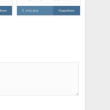
животные превращаются в
д
диковинных зверей. Башня с
бнее
Подробнее
07.02.2016
часами - центр всего
происходящего