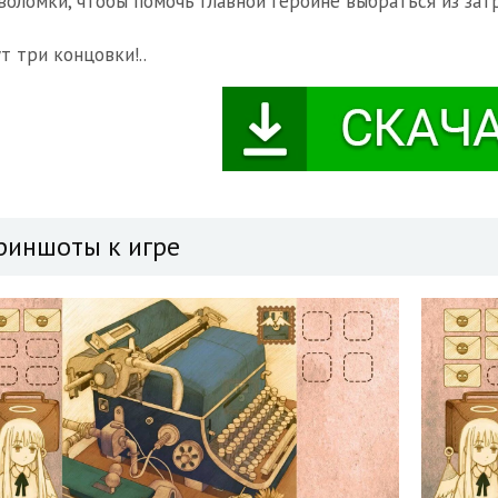
воломки, чтобы помочь главной героине выбраться из зат
т три концовки!..
риншоты к игре