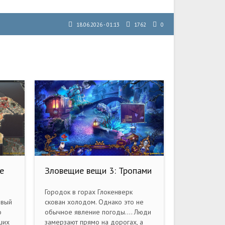
18.06.2026 - 01:13
1762
0
e
Зловещие вещи 3: Тропами
ck]
времени. Коллекционное
издание (2015) PC
Городок в горах Глокенверк
овый
скован холодом. Однако это не
о
обычное явление погоды.... Люди
ших
замерзают прямо на дорогах, а