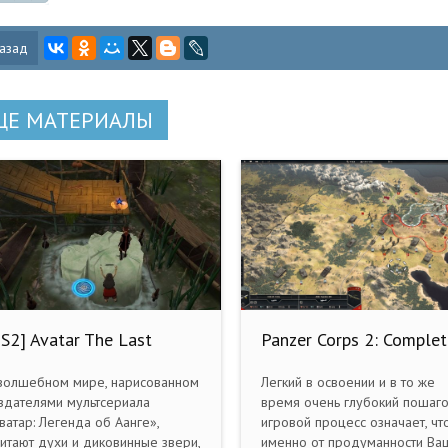
азад
ЩЕ МАТЕРИАЛЫ
S2] Avatar The Last
Panzer Corps 2: Complet
rbender: Into The Inferno
Edition (2020) PC [Repa
RUS|NTSC]
(v1.14.3 + 14 DLC +
волшебном мире, нарисованном
Легкий в освоении и в то же
Бонусный контент)
здателями мультсериала
время очень глубокий пошаг
ватар: Легенда об Аанге»,
игровой процесс означает, чт
итают духи и диковинные звери,
именно от продуманности Ва