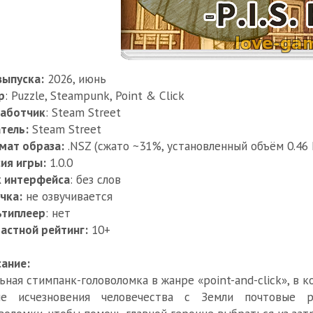
выпуска:
2026, июнь
р
: Puzzle, Steampunk, Point & Click
работчик
: Steam Street
тель:
Steam Street
мат образа:
.NSZ (сжато ~31%, установленный объём 0.46 
ия игры:
1.0.0
к интерфейса
: без слов
чка:
не озвучивается
ьтиплеер
: нет
астной рейтинг:
10+
ание:
ьная стимпанк-головоломка в жанре «point-and-click», в 
ле исчезновения человечества с Земли почтовые р