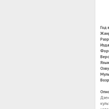
Год 
Жан
Раз
Изда
Фор
Верс
Язы
Озву
Муль
Возр
Опис
Дзе
куль