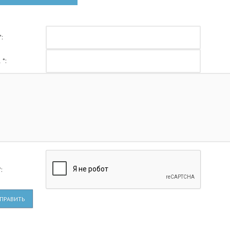
рьму, где вынужден провести
значатся: Nippon Ichi Software,
 лет жизни.
MAGES, 5pb.Games, Kadokawa
Games, а теперь и Bandai Nam
Entertainment.
:
 *:
:
ПРАВИТЬ