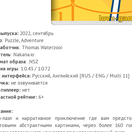
выпуска:
2022, сентябрь
р
: Puzzle, Adventure
работчик
: Thomas Waterzooi
тель
: Nakana.io
мат образа
: .NSZ
ия игры
: 1.0.43 / 1.0.72
к интерфейса:
Русский, Английский [RUS / ENG / Multi 11]
чка:
не озвучивается
типлеер:
нет
астной рейтинг:
6+
ание:
н-пазл и нарративное приключение где вам предст
товыми абстрактными картинами, через более 160 го