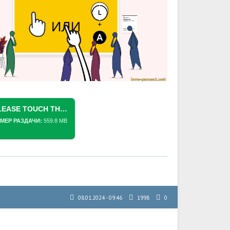
СКАЧАТЬ ТОРРЕНТ [SWITCH] PLEASE TOUCH THE ARTWORK 1-2 [NSZ][RUS/MULTI11]
МЕР РАЗДАЧИ:
559.8 MB
08.01.2024 - 09:46
1998
0