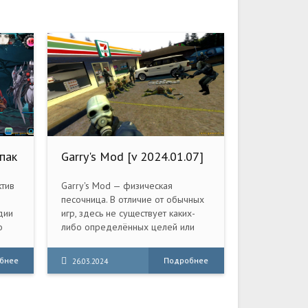
епак
Garry's Mod [v 2024.01.07]
(2006) PC | RePack от
Pioneer
ктив
Garry's Mod — физическая
з
песочница. В отличие от обычных
дии
игр, здесь не существует каких-
о
либо определённых целей или
кто
задач. Мы даём вам инструменты
и оставляем вас играть.
бнее
Подробнее
26.03.2024
ой
ные
х