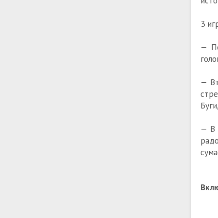
исто
3 иг
— Пе
голо
— Вт
стре
Буги
— В 
радо
сума
Вклю