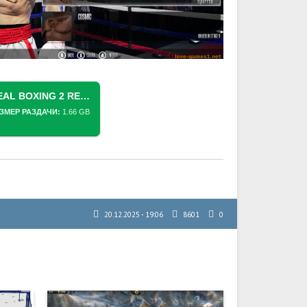
СКАЧАТЬ ТОРРЕНТ [SWITCH] REAL BOXING 2 REMASTERED (БОКС) [NSP][RUS (MOD.)/ENG]
ЗМЕР РАЗДАЧИ:
1.66 GB
20.12.2025 - 19:06
8601
0