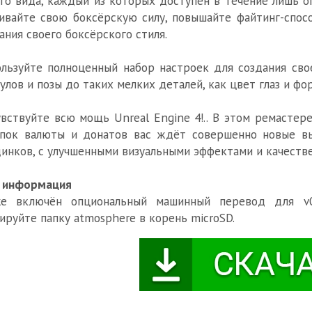
го вида, каждый из которых доступен в течение лишь о
ивайте свою боксёрскую силу, повышайте файтинг-спо
ания своего боксёрского стиля.
льзуйте полноценный набор настроек для создания свое
улов и позы до таких мелких деталей, как цвет глаз и фор
вствуйте всю мощь Unreal Engine 4!.. В этом ремастер
упок валюты и донатов вас ждёт совершенно новые вы
инков, с улучшенными визуальными эффектами и качеств
. информация
же включён опциональный машинный перевод для v0
ируйте папку atmosphere в корень microSD.