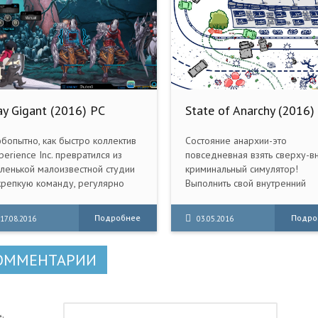
ay Gigant (2016) PC
State of Anarchy (2016)
От love-games1.net
бопытно, как быстро коллектив
Состояние анархии-это
perience Inc. превратился из
повседневная взять сверху-вн
ленькой малоизвестной студии
криминальный симулятор!
крепкую команду, регулярно
Выполнить свой внутренний
ходящуюся на слуху у тех, кто
социопат, как вы косить врагов
тересуется японскими
оружием, так и автомобили, в
Подробнее
Подро
17.08.2016
03.05.2016
деоиграми, творения которой
стремлении провернуть
товы поддерживать различные
крупнейшее ограбление в ми
енитые издатели. Среди них
ОММЕНТАРИИ
ачатся: Nippon Ichi Software,
GES, 5pb.Games, Kadokawa
mes, а теперь и Bandai Namco
tertainment.