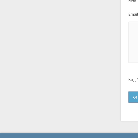
Имя *
Email
Код *
ОТ