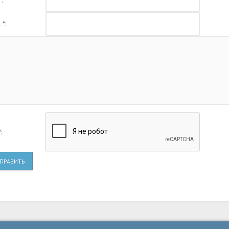
:
 *:
:
ПРАВИТЬ