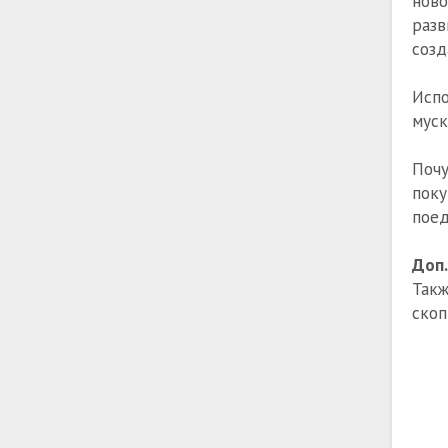
ново
разв
созд
Испо
муск
Почу
пок
поед
Доп
Так
скоп