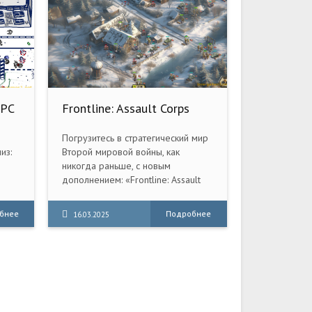
 PC
Frontline: Assault Corps
WW2 (2025) PC [Repack]
(v1.0.20)
Погрузитесь в стратегический мир
из:
Второй мировой войны, как
никогда раньше, с новым
дополнением: «Frontline: Assault
 с
Corps WW2». Быстро
развивающаяся гексагональная
бнее
Подробнее
16.03.2025
стратегическая игра
ре!