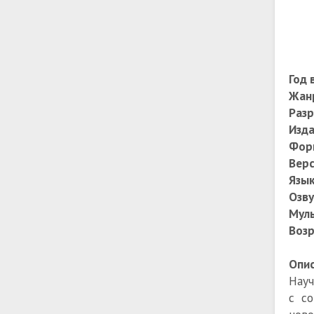
Год 
Жан
Разр
Изда
Фор
Верс
Язы
Озву
Мул
Возр
Опис
Науч
с с