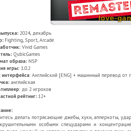
выпуска:
2024, декабрь
р:
Fighting, Sport, Arcade
аботчик:
Vivid Games
тель:
QubicGames
мат образа:
NSP
ия игры:
1.0.2
к интерфейса
: Английский [ENG] + машинный перевод от 
чка:
английская
ьтиплеер
: до 2 игроков
астной рейтинг:
12+
ание:
итесь делать потрясающие джебы, хуки, апперкоты, уда
окрушительными особыми спецударами и концентрацие