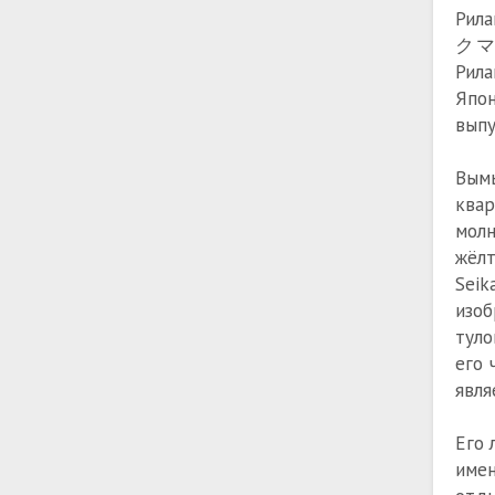
Рила
クマ 
Рила
Япон
выпу
Вымы
квар
молн
жёлт
Seik
изоб
туло
его 
явля
Его 
имен