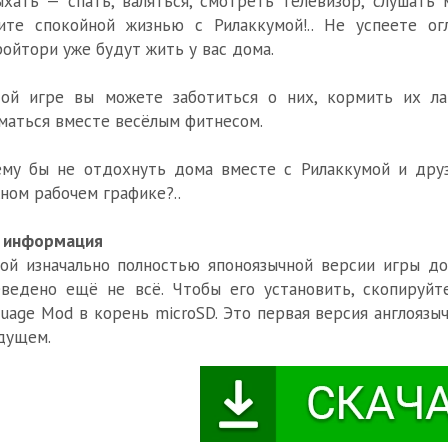
хать — спать, валяться, смотреть телевизор, слушать 
те спокойной жизнью с Рилаккумой!.. Не успеете огл
ойтори уже будут жить у вас дома.
той игре вы можете заботиться о них, кормить их ла
маться вместе весёлым фитнесом.
му бы не отдохнуть дома вместе с Рилаккумой и дру
ном рабочем графике?..
. информация
ой изначально полностью японоязычной версии игры до
ведено ещё не всё. Чтобы его установить, скопируйт
uage Mod в корень microSD. Это первая версия англоязы
дущем.