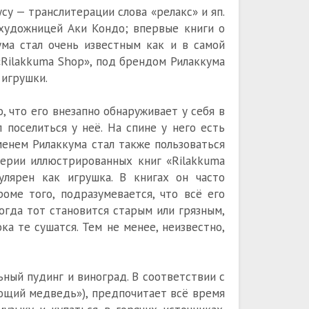
— транслитерации слова «релакс» и яп.
удожницей Аки Кондо; впервые книги о
ума стал очень известным как и в самой
 «Rilakkuma Shop», под брендом Рилаккума
 игрушки.
, что его внезапно обнаруживает у себя в
поселиться у неё. На спине у него есть
менем Рилаккума стал также пользоваться
серии иллюстрированных книг «Rilakkuma
пулярен как игрушка. В книгах он часто
оме того, подразумевается, что всё его
огда тот становится старым или грязным,
а те сушатся. Тем не менее, неизвестно,
ьный пудинг и виноград. В соответствии с
ющий медведь»), предпочитает всё время