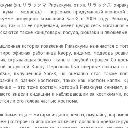
ккума (яп. リラックマ Рираккума, от яп. リラックス риракусу 
кума — медведь) — персонаж, придуманный японской х
кумме выпущены компанией San-X в 2003 году. Рилакк
ии, так и за её пределами, имеет целую сеть магазинов
скаются также канцтовары, посуда, рюкзаки и плюшевые
шленная история появления Рилаккумы начинается с того
тире офисная работница Каору, видимо, медведь решил 
ия, скрывающая белую ткань в голубой горошек. Со вре
ой подушкой Каору. Персонаж был впервые показан в 
atsu», выпущенной San-X, но внезапно стал также по
ражён в разных костюмах, таких как костюм каппы. Кр
вище — это тоже костюм, который Рилаккума снимает, к
часто видели сидящим и наблюдающим за костюмами, пок
ется ли его голова частью костюма.
любимая еда — митараси-данго, кексы, омурайсу, карамел
ем (которое на японском означает дословно «релаксиру