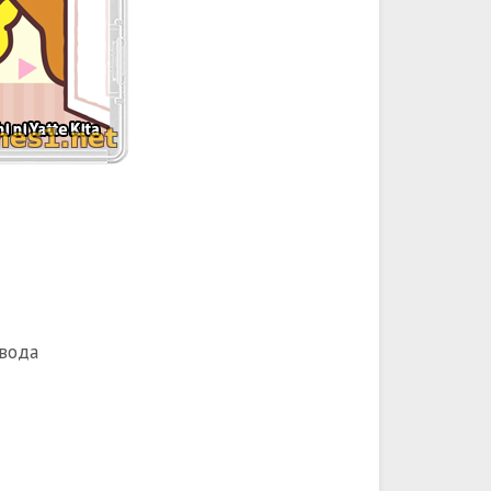
евода