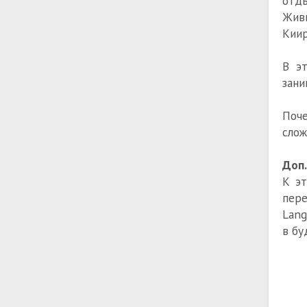
отды
Живи
Киир
В э
зани
Поче
слож
Доп
К эт
пере
Lang
в бу