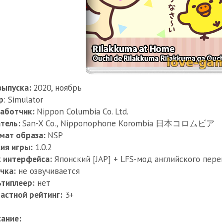
выпуска:
2020, ноябрь
р
: Simulator
работчик:
Nippon Columbia Co. Ltd.
тель:
San-X Co., Nipponophone Korombia 日本コロムビア
мат образа:
NSP
ия игры:
1.0.2
к интерфейса:
Японский [JAP] + LFS-мод английского пер
чка:
не озвучивается
типлеер:
нет
астной рейтинг:
3+
ание: