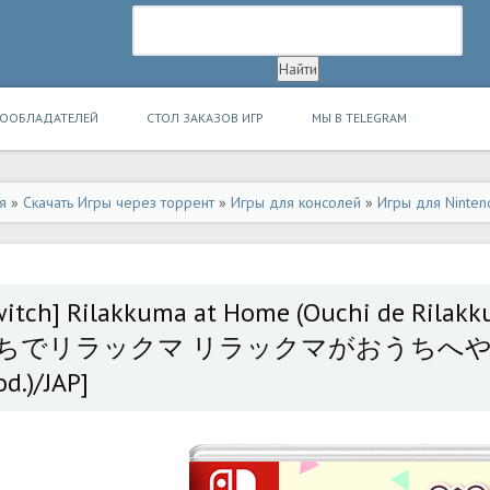
ВООБЛАДАТЕЛЕЙ
СТОЛ ЗАКАЗОВ ИГР
МЫ В TELEGRAM
я
»
Скачать Игры через торрент
»
Игры для консолей
»
Игры для Ninten
witch] Rilakkuma at Home (Ouchi de Rilakk
ちでリラックマ リラックマがおうちへやってき
d.)/JAP]