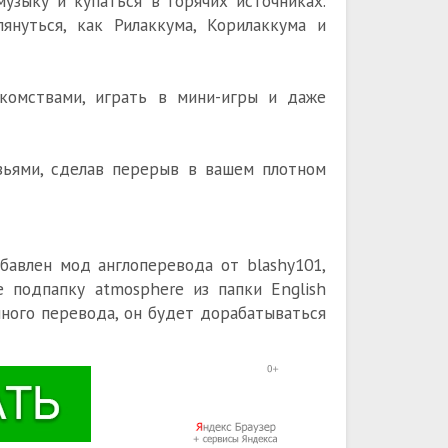
музыку и купаться в горячих источниках.
януться, как Рилаккума, Корилаккума и
комствами, играть в мини-игры и даже
зьями, сделав перерыв в вашем плотном
бавлен мод англоперевода от blashy101,
е подпапку atmosphere из папки English
чного перевода, он будет дорабатываться