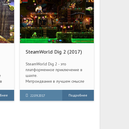
SteamWorld Dig 2 (2017)
PC
SteamWorld Dig 2 - это
платформенное приключение в
е
шахте.
в
Метроидвания в лучшем смысле
этого слова.
 это
бнее
Подробнее
22.09.2017
атки.