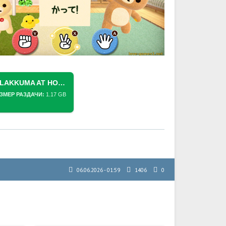
СКАЧАТЬ ТОРРЕНТ [SWITCH] RILAKKUMA AT HOME (OUCHI DE RILAKKUMA GA OUCHI NI YATTE KITA, おうちでリラックマ リラックマがおうちへやってきた) [NSP][ENG (MOD.)/JAP]
ЗМЕР РАЗДАЧИ:
1.17 GB
06.06.2026 - 01:59
1406
0