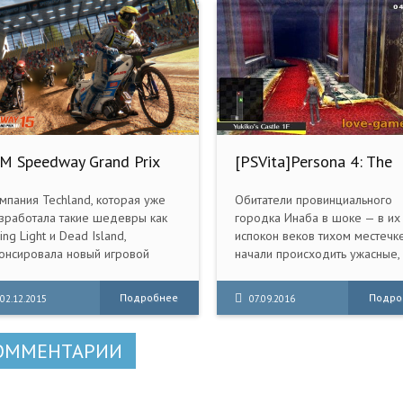
IM Speedway Grand Prix
[PSVita]Persona 4: The
5 (2015) PC
Golden [USA/ENG+JAP]
[UNDUB]
мпания Techland, которая уже
Обитатели провинциального
зработала такие шедевры как
городка Инаба в шоке — в их
ing Light и Dead Island,
испокон веков тихом местечк
онсировала новый игровой
начали происходить ужасные, 
одукт под названием FIM
большинстве случаев,
eedway Grand Prix 15. Это
бесчеловечные убийства. Все
Подробнее
Подро
02.12.2015
07.09.2016
ночный симулятор, который
как снег на голову, во все лоп
нравится игрокам
алистичностью игрового
ОММЕНТАРИИ
оцесса и физикой заездов.
зработчики уже купили
цензию на создание