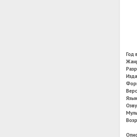
Год 
Жан
Раз
Изда
Фор
Верс
Язы
Озву
Муль
Возр
Опис