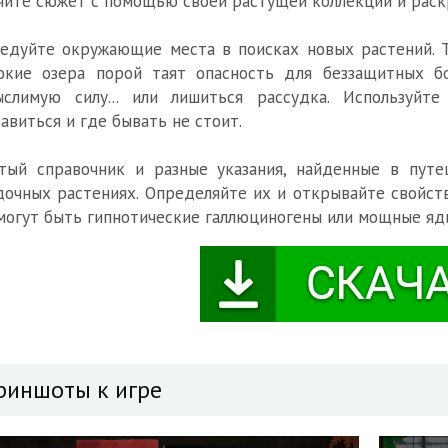
йте сюжет с помощью своей растущей коллекции и раск
едуйте окружающие места в поисках новых растений. 
бокие озера порой таят опасность для беззащитных б
ыслимую силу... или лишиться рассудка. Используйте
авиться и где бывать не стоит.
тый справочник и разные указания, найденные в путе
дочных растениях. Определяйте их и открывайте свойст
могут быть гипнотические галлюциногены или мощные яд
риншоты к игре