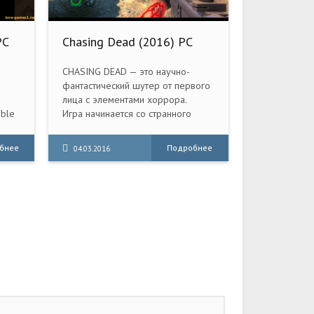
PC
Chasing Dead (2016) PC
CHASING DEAD — это научно-
фантастический шутер от первого
лица с элементами хоррора.
ble
Игра начинается со странного
явления: в нашем небе
появляется еще одна Земля.
бнее
Подробнее
04.03.2016
йно
Появление новой планеты
порождает среди людей
любопытство и страх, в результате,
к новой планете, было отправлено
несколько миссий, чтобы
установить контакт с дубликатом
Земли. Команда агентов,
астронавтов и ученых были
отправлены НАСА и
Американскими ВС на растояние в
1 537 889 километра. Через
несколько часов после пребытия