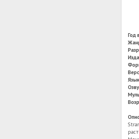
Год 
Жан
Разр
Изда
Фор
Верс
Язы
Озву
Муль
Возр
Опис
Stra
раст