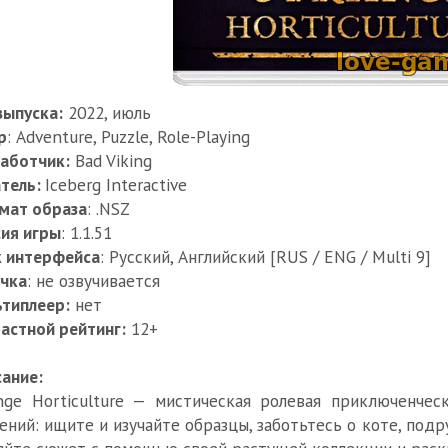
выпуска:
2022, июль
р
: Adventure, Puzzle, Role-Playing
аботчик:
Bad Viking
тель:
Iceberg Interactive
мат образа
: .NSZ
ия игры
: 1.1.51
к интерфейса
: Русский, Английский [RUS / ENG / Multi 9]
чка
: не озвучивается
типлеер:
нет
астной рейтинг:
12+
ание:
nge Horticulture — мистическая ролевая приключенчес
ений: ищите и изучайте образцы, заботьтесь о коте, подр