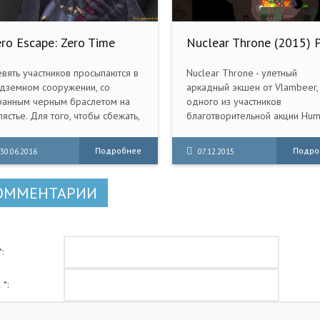
ero Escape: Zero Time
Nuclear Throne (2015) 
ilemma (2016) PC RePack
вять участников просыпаются в
Nuclear Throne - улетный
дземном сооружении, со
аркадный экшен от Vlambeer,
ранным черным браслетом на
одного из участников
пястье. Для того, чтобы сбежать,
благотворительной акции Hum
и должны сыграть в игру со
Bundle Mojam 2! Собирайте
ертельными последствиями.
оружие и прокачивайтесь.
Подробнее
Подро
30.06.2016
07.12.2015
авила просты - после того, как
Уничтожайте врагов на случа
сть человек погибнут,
генерируемых уровнях.
арийный люк откроется. Кто
ОММЕНТАРИИ
дет жить, а кто умрет? Выбор за
ми. Да начнется "Игра"...
:
 *: