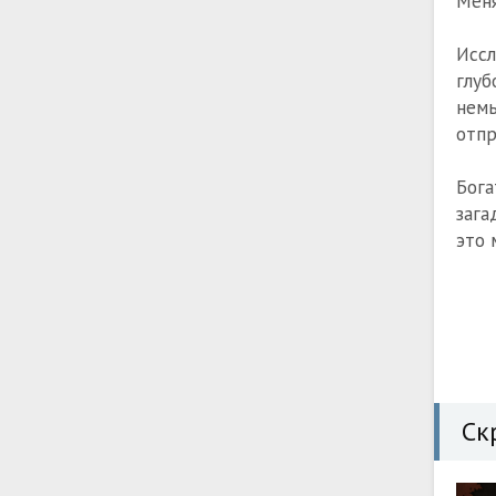
Меня
Иссл
глу
нем
отпр
Бога
зага
это 
Ск