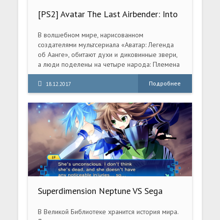
[PS2] Avatar The Last Airbender: Into
The Inferno [RUS|NTSC]
В волшебном мире, нарисованном
создателями мультсериала «Аватар: Легенда
об Аанге», обитают духи и диковинные звери,
а люди поделены на четыре народа: Племена
Воды, Королевство Земли, Воздушных
Кочевников и Огненный Народ.
Подробнее
18.12.2017
Superdimension Neptune VS Sega
Hard Girls (2017) PC
В Великой Библиотеке хранится история мира.