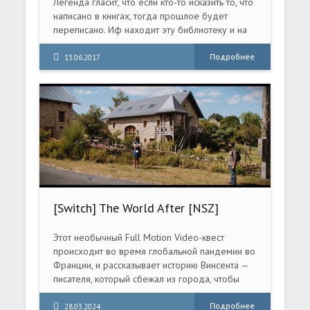
Легенда гласит, что если кто-то исказить то, что
написано в книгах, тогда прошлое будет
переписано. Иф находит эту библиотеку и на
ее глазах с полок по непонятной причине
начинают исчезать все книги. Она отправляется
Подробнее
13.06.2017
в путешествие во времени, чтобы узнать
правду.
[Switch] The World After [NSZ]
[RUS/Multi9]
Этот необычный Full Motion Video-квест
происходит во время глобальной пандемии во
Франции, и рассказывает историю Винсента —
писателя, который сбежал из города, чтобы
работать над новой книгой.
Подробнее
28.03.2024