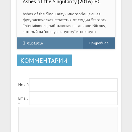
Ashes of the Singularity (2016) PC
Ashes of the Singularity - многообещающая
футуристическая стратегия от студии Stardock
Entertainment, работающая на движке Nitrous,
который на "полную катушку" использует
DirectX 12 и инновационную графическую
технологию AMD Mantle. Вас ожидает проект
Подробнее
01.04.2016
беспрецедентного масштаба и детализации,
где даже самый маленький юнит обладает
КОММЕНТАРИИ
собственной независимой системой
вооружения, а каждый отдельный выстрел
рассчитывается по всем правилам баллистики.
Имя *:
Email
*: