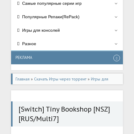
Самые популярные серии игр
Популярные Репаки(RePack)
Игры для консолей
Разное
РЕКЛАМА
Главная
»
Скачать Игры через торрент
»
Игры для
консолей
»
Игры для Nintendo Switch
[Switch] Tiny Bookshop [NSZ]
[RUS/Multi7]