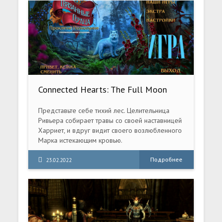
Connected Hearts: The Full Moon
Curse Collector's Edition/ Связанные
сердца: Проклятие полнолуния
Представьте себе тихий лес. Целительница
Коллекционное издание (2022) PC
Ривьера собирает травы со своей наставницей
Харриет, и вдруг видит своего возлюбленного
Марка истекающим кровью.
Подробнее
23.02.2022