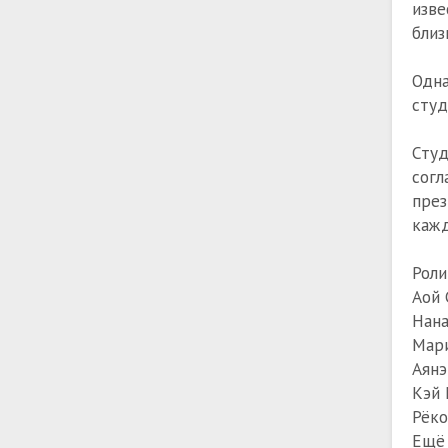
изве
близ
Одн
студ
Сту
согл
пре
кажд
Роли
Аой 
Нана
Мари
Аянэ
Кэй 
Рёко
Ещё 