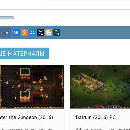
азад
ЩЕ МАТЕРИАЛЫ
nter the Gungeon (2016)
Balrum (2016) PC
C RePack
ter the Gungeon - невероятно
Balrum - шикарная олдскульна