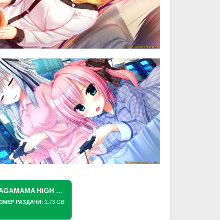
СКАЧАТЬ ТОРРЕНТ [SWITCH] WAGAMAMA HIGH SPEC (ЭГОИСТ ВЫСШЕГО КЛАССА, SELFISH HIGH SPEC) [NSP][ENG (MOD.)/JAP]
ЗМЕР РАЗДАЧИ:
2.73 GB