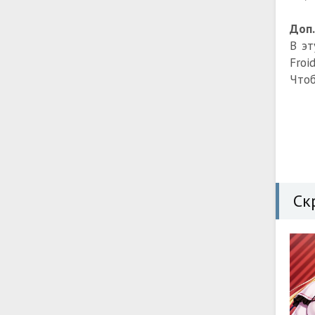
Доп
В эт
Froi
Чтоб
Ск