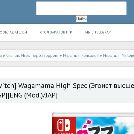
ВООБЛАДАТЕЛЕЙ
СТОЛ ЗАКАЗОВ ИГР
МЫ В TELEGRAM
я
»
Скачать Игры через торрент
»
Игры для консолей
»
Игры для Ninten
witch] Wagamama High Spec (Эгоист высшего
SP][ENG (Mod.)/JAP]