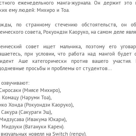
стного еженедельного манга-журнала. Он держит это
ких ему людей: Михиро и Тоа.
ажды, по странному стечению обстоятельств, он об
енческого совета, Рокуондзи Каоруко, на самом деле явля
денческий совет ищет мальчика, поэтому его угова
ашаетесь, при условии, что работа над мангой будет 
зидент Аше категорически против вашего участия.
одневные просьбы и проблемы от студентов…
 озвучивают:
Cиросаки (Миясе Михиро),
 Комацу (Наруми Тоа),
ко Хонда (Рокуондзи Каоруко),
 Сакура (Сакураги Эш),
Мидзусава (Ивакума Юкари),
 Мидзуки (Ватануки Карен).
визуальных новелл на Switch (renpy).