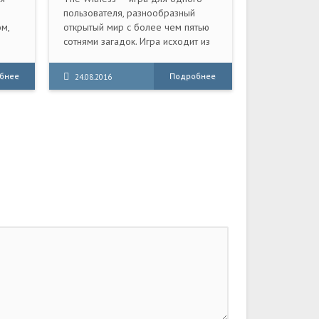
пользователя, разнообразный
м,
открытый мир с более чем пятью
сотнями загадок. Игра исходит из
того, что с ней взаимодействует
умный человек, время которого
бнее
Подробнее
24.08.2016
ями!
ценно. Ни одна загадка не служит
 кто
просто для усложнения; каждая
несет мысль. Вся игра насыщена
ых
смыслом. Вы просыпаетесь в
там,
одиночестве на острове, полном
ь с
сложных и удивительных загадок.
 за
Вы забыли, кто вы и как попали на
остров, поэтому остается только
орый
одно: изучить местность — вдруг
шь
здесь есть что-нибудь, что
и
поможет вам вернуть память и
отыскать дорогу домой.
мных
не