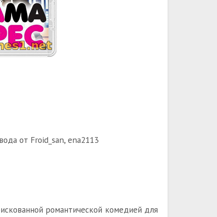
ода от Froid_san, ena2113
 рискованной романтической комедией для