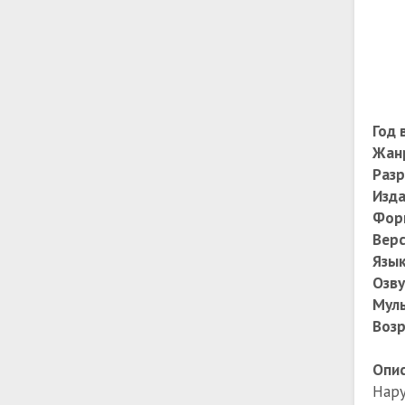
Год 
Жан
Раз
Изда
Фор
Верс
Язык
Озву
Муль
Возр
Опис
Нару