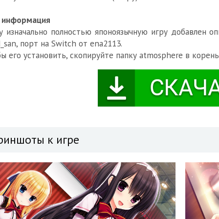
. информация
у изначально полностью японоязычную игру добавлен оп
d_san, порт на Switch от ena2113.
ы его установить, скопируйте папку atmosphere в корень
риншоты к игре