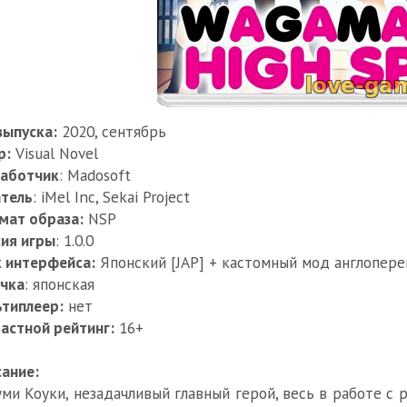
выпуска:
2020, сентябрь
р:
Visual Novel
работчик
: Madosoft
тель
: iMel Inc, Sekai Project
мат образа:
NSP
ия игры
: 1.0.0
 интерфейса:
Японский [JAP] + кастомный мод англоперев
чка
: японская
типлеер:
нет
астной рейтинг:
16+
ание:
ми Коуки, незадачливый главный герой, весь в работе с