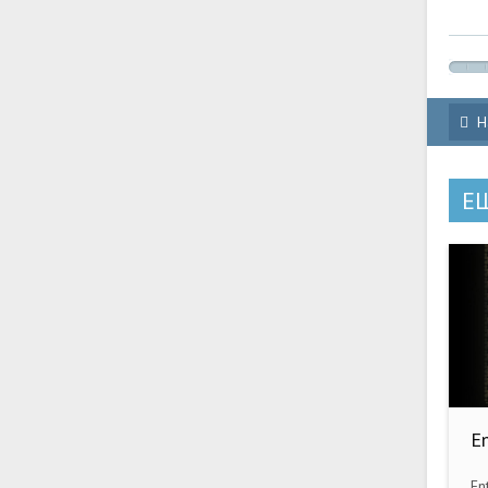
Н
Е
E
P
En