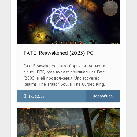
FATE: Reawakened (2025) PC
[Repack] (v1.1.0-9cc1e2f7 + DLC)
Fate: Reawakened - это сборник из четырёх
экшен-РПГ, куда входят оригинальная Fate
(2005) и её продолжения: Undiscovered
Realms, The Traitor Soul и The Cursed King.
Подробнее
15.03.2025