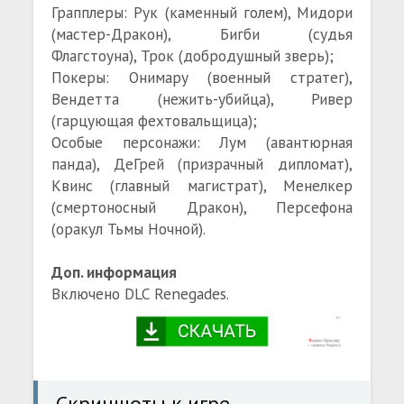
Грапплеры: Рук (каменный голем), Мидори
(мастер-Дракон), Бигби (судья
Флагстоуна), Трок (добродушный зверь);
Покеры: Онимару (военный стратег),
Вендетта (нежить-убийца), Ривер
(гарцующая фехтовальщица);
Особые персонажи: Лум (авантюрная
панда), ДеГрей (призрачный дипломат),
Квинс (главный магистрат), Менелкер
(смертоносный Дракон), Персефона
(оракул Тьмы Ночной).
Доп. информация
Включено DLC Renegades.
Скриншоты к игре