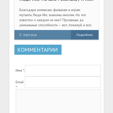
Origins: Wolverine (2009) PC | Repack
от R.G. Механики
Благодаря комиксам, фильмам и играм
мутанты Люди Икс знакомы многим. Но что
известно о каждом из них? Прозвище да
уникальные способности — вот, пожалуй, и все.
«Люди Икс: Начало.
Подробнее
09.03.2016
КОММЕНТАРИИ
Имя *:
Email
*: