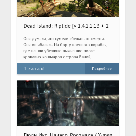
Dead Island: Riptide [v 1.4.1.1.13 + 2
DLC] (2013) PC | RePack от xatab
Они думали, что сумели сбежать от смерти.
Они ошибались. На борту военного корабля,
где нашли убежище выжившие после
кровавых кошмаров острова Баной,
произошла новая вспышка таинственной
эпидемии.
Подробнее
23.01.2016
Люди Икс: Начало. Росомаха / X-men