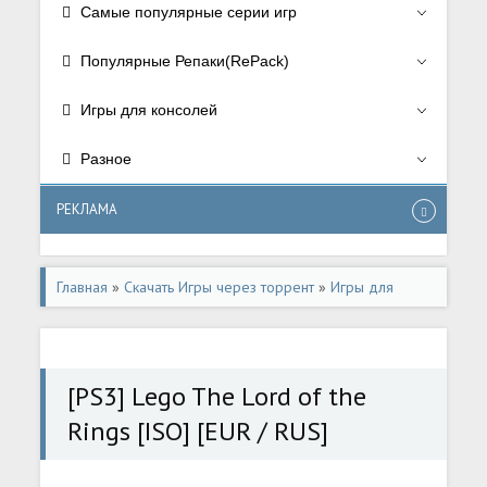
Самые популярные серии игр
Популярные Репаки(RePack)
Игры для консолей
Разное
РЕКЛАМА
Главная
»
Скачать Игры через торрент
»
Игры для
консолей
»
Игры для Playstation 3
[PS3] Lego The Lord of the
Rings [ISO] [EUR / RUS]