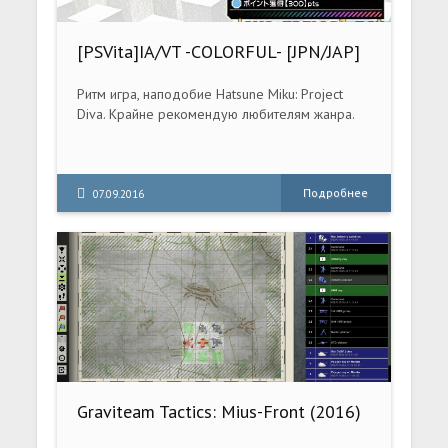
[PSVita]IA/VT -COLORFUL- [JPN/JAP]
Ритм игра, наподобие Hatsune Miku: Project
Diva. Крайне рекомендую любителям жанра.
Подробнее
07.09.2016
Graviteam Tactics: Mius-Front (2016)
PC [Repack] (v6.00.3598/1 + 29 DLC)