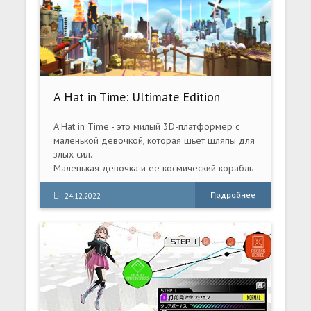
A Hat in Time: Ultimate Edition
(2017) PC [Repack]
A Hat in Time - это милый 3D-платформер с
маленькой девочкой, которая шьет шляпы для
злых сил.
Маленькая девочка и ее космический корабль
В игре "Шляпа во времени" вы играете за
крошечную путешествующую по космосу
Подробнее
24.12.2022