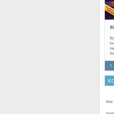
Bi
(
Bi
be
па
бо
бе
иг
на
кр
К
Имя *
Email