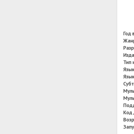
Год 
Жан
Разр
Изда
Тип 
Язы
Язык
Суб
Муль
Муль
Под
Код 
Возр
Запу