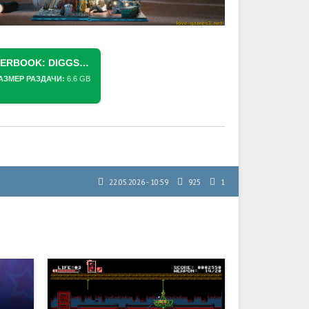
СКАЧАТЬ ТОРРЕНТ [PS3] WONDERBOOK: DIGGS NIGHTCRAWLER / WONDERBOOK: ДЕТЕКТИВ ДИГГЗ [EUR/RUS] [ISO] [MOVE]
АЗМЕР РАЗДАЧИ:
6.6 GB
22.05.2026 - 10:59
925
1