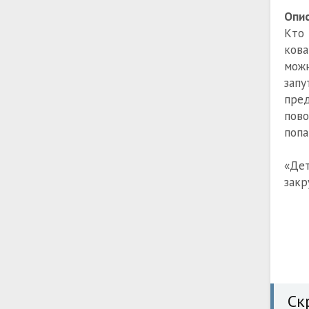
Опис
Кто
кова
можн
зап
пред
пов
попа
«Дет
закр
Ск