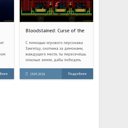
Bloodstained: Curse of the
Moon (2018) PC
ит
С помощью игрового персонажа
Зангетцу, охотника за демонами,
вом
жаждущего мести, ты пересечёшь
опасные земли, дабы победить
могущественного демона,
элях.
скрывающегося в замке тьмы.
бнее
Подробнее
29.05.2018
ное
чные
ния.