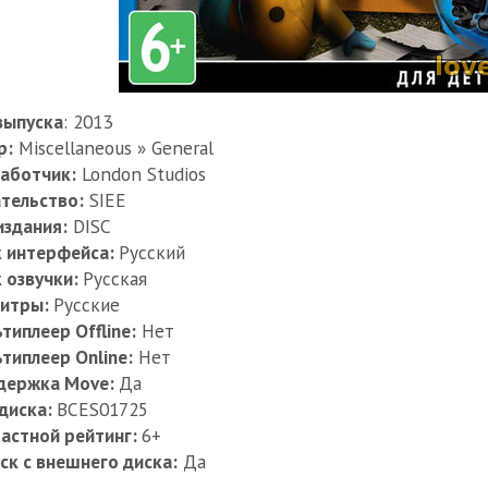
выпуска
: 2013
р:
Miscellaneous » General
аботчик:
London Studios
тельство:
SIEE
издания:
DISC
к интерфейса:
Русский
 озвучки:
Русская
титры:
Русские
типлеер Offline:
Нет
типлеер Online:
Нет
держка Move:
Да
диска:
BCES01725
астной рейтинг:
6+
ск с внешнего диска:
Да