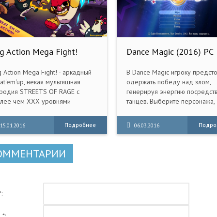
g Action Mega Fight!
Dance Magic (2016) PC
2016) PC RePack
g Action Mega Fight! - аркадный
В Dance Magic игроку предсто
at'em'up, некая мультяшная
одержать победу над злом,
родия STREETS OF RAGE с
генерируя энергию посредст
лее чем XXX уровнями
танцев. Выберите персонажа,
зостановочного мордобоя, где
настройте его внешний вид и
року предстоит избавить улицы
участвуйте в танцевальных ду
Подробнее
Подро
15.01.2016
06.03.2016
чал 90-ых от разных
Подстраиваясь под музыкаль
иминальных банд.
оформление, сразитесь с
соперниками, выполняя разли
ОММЕНТАРИИ
атакующие и защитные движе
:
 *: