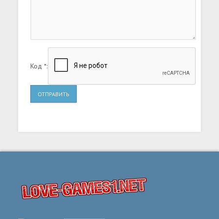
прекрасной незнакомкой, а также с могучим
артефактом из давно забытого прошлого.
Код *:
ОТПРАВИТЬ