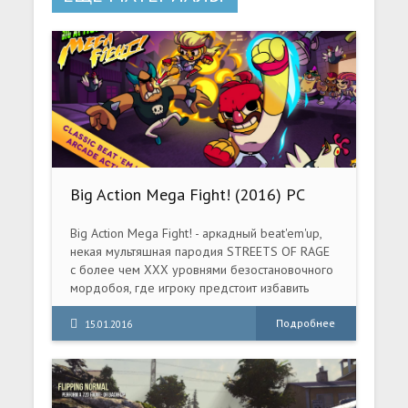
Big Action Mega Fight! (2016) PC
RePack
Big Action Mega Fight! - аркадный beat'em'up,
некая мультяшная пародия STREETS OF RAGE
с более чем XXX уровнями безостановочного
мордобоя, где игроку предстоит избавить
улицы начал 90-ых от разных криминальных
банд.
Подробнее
15.01.2016