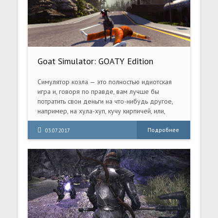
Goat Simulator: GOATY Edition
(2014) PC | RePack от qoob
Симулятор козла — это полностью идиотская
игра и, говоря по правде, вам лучше бы
потратить свои деньги на что-нибудь другое,
например, на хула-хуп, кучу кирпичей, или,
может быть, скинуться с друзьями и купить
настоящего козла.
Подробнее
03.07.2017