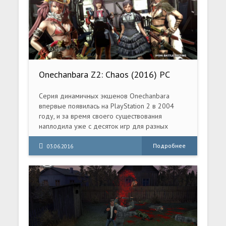
Onechanbara Z2: Chaos (2016) PC
Серия динамичных экшенов Onechanbara
впервые появилась на PlayStation 2 в 2004
году, и за время своего существования
наплодила уже с десяток игр для разных
игровых систем. Но только две из них
добрались до западного рынка, несмотря на
Подробнее
03.06.2016
довольно высокую популярность данной
франшизы, особенно среди японских игроков.
В противном случае, десятка игр бы не было.