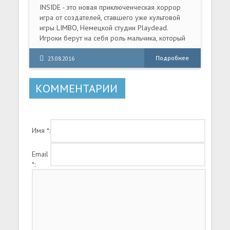
INSIDE - это новая приключенческая хоррор
игра от создателей, ставшего уже культовой
игры LIMBO, Немецкой студии Playdead.
Игроки берут на себя роль мальчика, который
остался один в монохромном пугающем мире.
Так же, как и в предыдущей игре студии,
Подробнее
23.08.2016
нужно разгадывать загадки и преодолевать
разнообразные ловушки в безжалостном
КОММЕНТАРИИ
мире. Мрачные затопленные помещения
научного комплекса, резонирующие в такт со
специфическим звуковым дизайном, нагнетают
уровень темной энергетики в INSIDE на
Имя *:
запредельные величины.
Email
*: