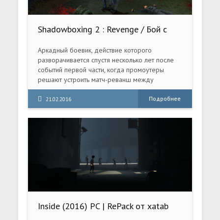
Shadowboxing 2 : Revenge / Бой с
тенью 2: Реванш (2007) PC
Аркадный боевик, действие которого
разворачивается спустя несколько лет после
событий первой части, когда промоутеры
решают устроить матч-реванш между
Палмером и Колчиным.
Игра заметно расширяет и дополняет сюжет
Подробнее
21.02.2016
фильма — в нее вошли сцены, не нашедшие
отражения в кино.
Inside (2016) PC | RePack от xatab