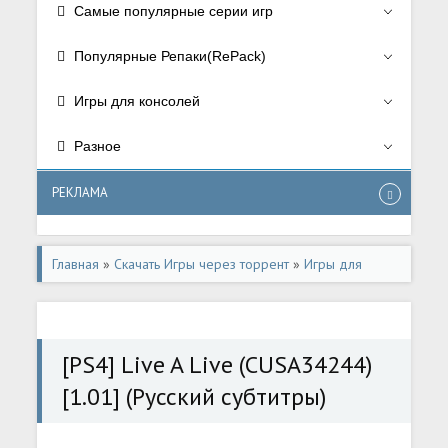
Самые популярные серии игр
Популярные Репаки(RePack)
Игры для консолей
Разное
РЕКЛАМА
Главная
»
Скачать Игры через торрент
»
Игры для
консолей
»
Игры для Playstation 4
[PS4] Live A Live (CUSA34244)
[1.01] (Русский субтитры)