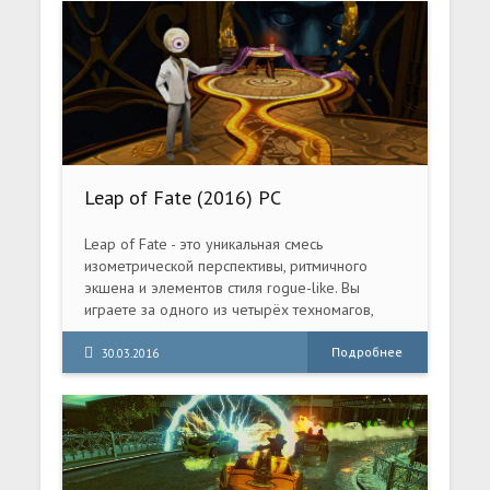
Leap of Fate (2016) PC
Leap of Fate - это уникальная смесь
изометрической перспективы, ритмичного
экшена и элементов стиля rogue-like. Вы
играете за одного из четырёх техномагов,
скрывающихся в нью-йоркских сумерках,
которому предстоит пройти череду испытаний
Подробнее
30.03.2016
в Горниле Судеб. Этот мистический полигон
известен своей способностью сталкивать магов
лицом к лицу с их худшими внутренними
демонами. Вы пройдёте по пути, полному
жестоких сражений и усеянному хитроумными
смертельными ловушками.