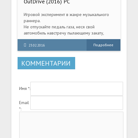
OutDrive (2016) PC
Игровой эксперимент в жанре музыкального
раннера.
Не отпускайте педаль газа, неся свой
автомобиль навстречу пылающему закату,
иначе ваша девушка умрет! Ведь ее раненое
сердце заменил двигатель, и только от вас
Подробнее
23.02.2016
зависит количество последних минут ее жизни.
Только от вас зависит, сколько еще неоновых
КОММЕНТАРИИ
пейзажей она увидит - ведь дорога к солнцу
бесконечна в вашем последнем кровавом
рандеву.
Имя *:
Email
*: