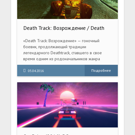
Death Track: Возрождение / Death
Track: Resurrection (2008) PC | Repack
«Death Track: Возрождение» — гоночный
боевик, продолжающий традиции
легендарного Deathtrack, ставшего в свое
время одним из родоначальников жанра
сombat racing.
Подробнее
05.04.2016