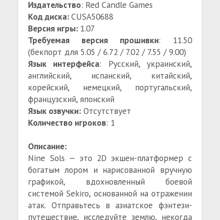
Издательство
: Red Candle Games
Код диска:
CUSA50688
Версия игры:
1.07
Требуемая версия прошивки
: 11.50
(бекпорт для 5.05 / 6.72 / 7.02 / 7.55 / 9.00)
Язык интерфейса
: Русский, украинский,
английский, испанский, китайский,
корейский, немецкий, португальский,
французский, японский
Язык озвучки:
Отсутствует
Количество игроков
: 1
Описание:
Nine Sols — это 2D экшен-платформер с
богатым лором и нарисованной вручную
графикой, вдохновленный боевой
системой Sekiro, основанной на отражении
атак. Отправьтесь в азиатское фэнтези-
путешествие, исследуйте землю, некогда