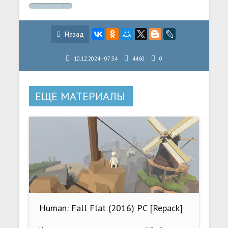
Назад
10.12.2024 - 07:34
4460
0
ЕЩЕ МАТЕРИАЛЫ
Human: Fall Flat (2016) PC [Repack]
(v1092002 (Candyland Update) +
Саундтрек)