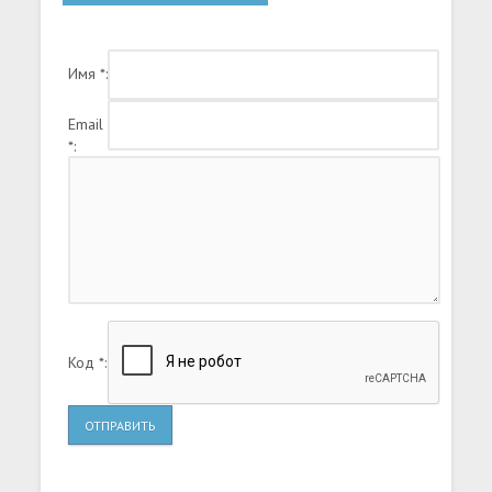
командными приемами и ожесточенными
поединками.
Имя *:
Email
*:
Код *:
ОТПРАВИТЬ