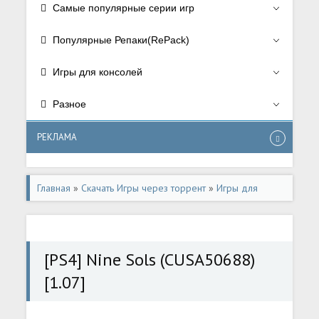
Самые популярные серии игр
Популярные Репаки(RePack)
Игры для консолей
Разное
РЕКЛАМА
Главная
»
Скачать Игры через торрент
»
Игры для
консолей
»
Игры для Playstation 4
[PS4] Nine Sols (CUSA50688)
[1.07]