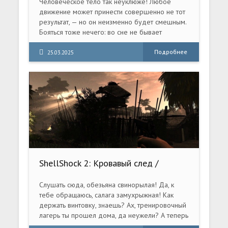
Человеческое тело так неуклюже! Любое
движение может принести совершенно не тот
результат, — но он неизменно будет смешным.
Бояться тоже нечего: во сне не бывает
смертельной опасности.
Подробнее
25.03.2025
ShellShock 2: Кровавый след /
ShellShock 2: Blood Trails (2009) PC |
RePack
Слушать сюда, обезьяна свинорылая! Да, к
тебе обращаюсь, салага замухрыжная! Как
держать винтовку, знаешь? Ах, тренировочный
лагерь ты прошел дома, да неужели? А теперь
засунь свои либеральные замашки туда, где не