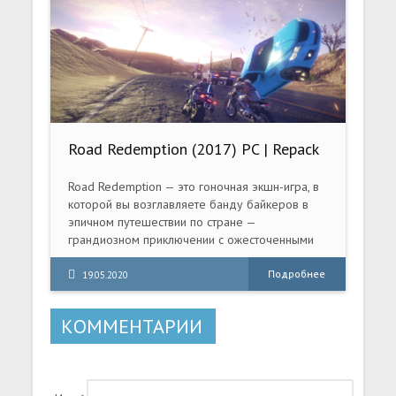
герою первой части, вернувшемуся с новой
армией для захвата всего мира.
Road Redemption (2017) PC | Repack
от xatab
Road Redemption — это гоночная экшн-игра, в
которой вы возглавляете банду байкеров в
эпичном путешествии по стране —
грандиозном приключении с ожесточенными
сражениями на дорогах. Игра является
духовным наследником известной многим
Подробнее
19.05.2020
Road Rash.
КОММЕНТАРИИ