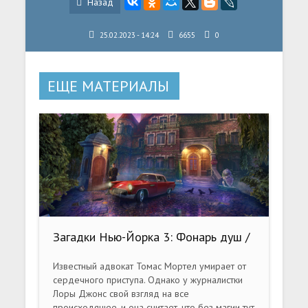
Назад
25.02.2023 - 14:24
6655
0
ЕЩЕ МАТЕРИАЛЫ
Загадки Нью-Йорка 3: Фонарь душ /
New York Mysteries 3: The Lantern of
Souls CE (2016) PC
Известный адвокат Томас Мортел умирает от
сердечного приступа. Однако у журналистки
Лоры Джонс свой взгляд на все
происходящее, и она считает, что без магии тут