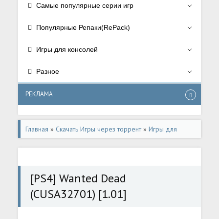
Самые популярные серии игр
Популярные Репаки(RePack)
Игры для консолей
Разное
РЕКЛАМА
Главная
»
Скачать Игры через торрент
»
Игры для
консолей
»
Игры для Playstation 4
[PS4] Wanted Dead
(CUSA32701) [1.01]