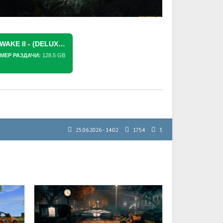
СКАЧАТЬ ТОРРЕНТ [PS5] ALAN WAKE II - (DELUXE EDITION) - ALL DLC (PPSA02572) [01.200.007]
МЕР РАЗДАЧИ:
128.5 GB
25.06.2026 - 14:02
1754
3