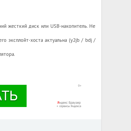
ний жесткий диск или USB-накопитель. Не
о эксплойт-хоста актуальна (y2jb / bdj /
лятора.