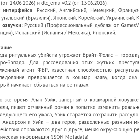
 (от 14.06.2026) и dlc_emu v0.2 (от 13.06.2026).
к интерфейса
: Русский, Английский, Немецкий, Француз
угальский (Бразилия), Японский, Корейский, Украинский,
 озвучки:
Русский (Профессиональный дубляж от GamesVo
нция), Испанский (Испания / Мексика), Японский.
сание
да ритуальных убийств угрожает Брайт-Фоллс — городку
еро-Запада. Для расследования этих жутких престу
уженный агент ФБР, известная способностью распутыв
следование превращается в кошмар наяву, когда она 
рый начинает сбываться на её глазах.
о же время Алан Уэйк, запертый в кошмарной ловушк
ели, пишет отчаянный роман в попытке изменить реально
ледующего его ужаса, Уэйк старается сохранить рассудо
. Андерсон и Уэйк — два героя, разделенные разными м
ействия отражаются друг в друге, меняя окружающую реа
ическая информация (JSON Metadata)