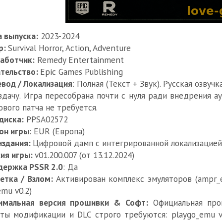
 выпуска:
2023-2024
р:
Survival Horror, Action, Adventure
аботчик:
Remedy Entertainment
тельство:
Epic Games Publishing
вод / Локализация
: Полная (Текст + Звук). Русская озву
здачу. Игра пересобрана почти с нуля ради внедрения а
ового патча не требуется.
диска:
PPSA02572
он игры
: EUR (Европа)
издания:
Цифровой дамп с интегрированной локализацией (
ия игры:
v01.200.007 (от 13.12.2024)
держка PSSR 2.0
: Да
етка / Взлом:
Активирован комплекс эмуляторов (ampr_em
emu v0.2)
имальная версия прошивки & Софт:
Официальная прош
ты модификации и DLC строго требуются: playgo_emu v0.4