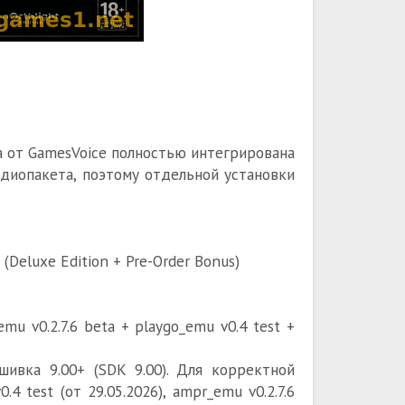
чка от GamesVoice полностью интегрирована
удиопакета, поэтому отдельной установки
Deluxe Edition + Pre-Order Bonus)
u v0.2.7.6 beta + playgo_emu v0.4 test +
ивка 9.00+ (SDK 9.00). Для корректной
 test (от 29.05.2026), ampr_emu v0.2.7.6