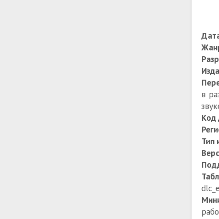
Дата
Жан
Разр
Изда
Пере
в ра
звук
Код 
Реги
Тип 
Верс
Под
Табл
dlc_
Мин
рабо