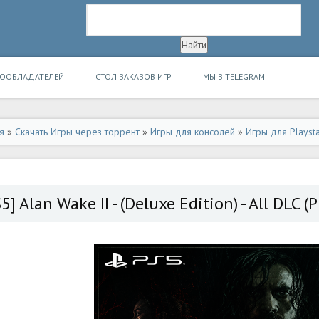
ВООБЛАДАТЕЛЕЙ
СТОЛ ЗАКАЗОВ ИГР
МЫ В TELEGRAM
я
»
Скачать Игры через торрент
»
Игры для консолей
»
Игры для Playsta
5] Alan Wake II - (Deluxe Edition) - All DLC