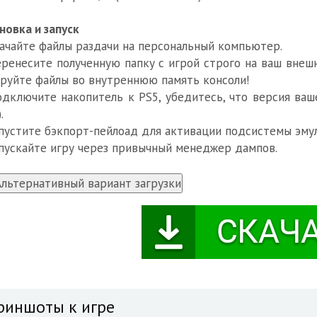
новка и запуск
качайте файлы раздачи на персональный компьютер.
еренесите полученную папку с игрой строго на ваш внеш
руйте файлы во внутреннюю память консоли!
одключите накопитель к PS5, убедитесь, что версия вашег
.
апустите бэкпорт-пейлоад для активации подсистемы эму
апускайте игру через привычный менеджер дампов.
риншоты к игре