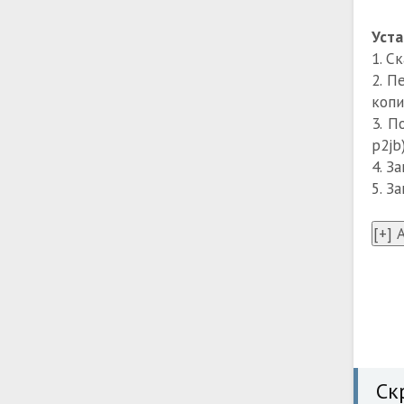
Уста
1. С
2. П
копи
3. П
p2jb)
4. З
5. З
Ск