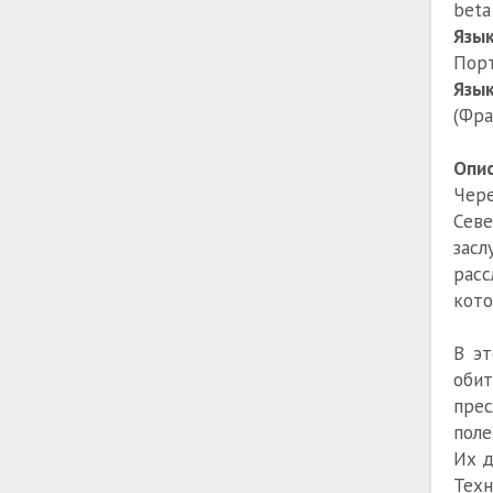
beta
Язы
Порт
Язык
(Фра
Опи
Чере
Сев
засл
рас
кото
В эт
обит
прес
поле
Их д
Техн