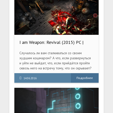
I am Weapon: Revival (2015) PC |
RePack
Cлучалось ли вам сталкиваться со своим
худшим кошмаром? А что, если развернуться
и уйти не выйдет, что, если прийдётся пройти
сквозь него на встречу тому, что он скрывает?
В таком случае стоит запастись горой патронов,
парой стволов поздоровее, и показать всем
Подробнее
14.06.2016
кто тут настоящий кошмар. Вам, вместе с
главным героем этой истории предстоит
окунуться в странный, пугающий мир ужаса,
побывать в самых разных уголках этого мира,
узнать как вы сюда попали, и главное - как
выбраться из этого ада.