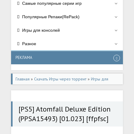
Самые популярные серии игр
Популярные Репаки(RePack)
Игры для консолей
Разное
РЕКЛАМА
Главная
»
Скачать Игры через торрент
»
Игры для
консолей
»
Игры для Playstation 5
[PS5] Atomfall Deluxe Edition
(PPSA15493) [01.023] [ffpfsc]