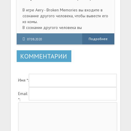
В игре Aery - Broken Memories вы входите в
сознание другого человека, чтобы вывести его
из комы.
В сознании другого человека вы
представлены в виде маленькой птички,
которая плавно перемещается через мысли,
Подробнее
07.08.2020
страхи и воспоминания.
КОММЕНТАРИИ
Имя *:
Email
*: