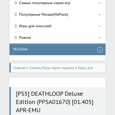
Самые популярные серии игр
Популярные Репаки(RePack)
Игры для консолей
Разное
РЕКЛАМА
Главная
»
Скачать Игры через торрент
»
Игры для
консолей
»
Игры для Playstation 5
[PS5] DEATHLOOP Deluxe
Edition (PPSA01670) [01.405]
APR-EMU