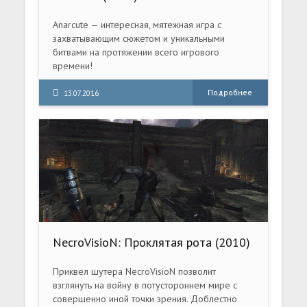
Anarcute — интересная, мятежная игра с
захватывающим сюжетом и уникальными
битвами на протяжении всего игрового
времени!
Настали темные времена. Группа злых
корпораций захватила крупные мегаполисы.
Подробнее
13.07.2016
NecroVisioN: Проклятая рота (2010)
PC | RePack от R.G. Repacker's
Приквел шутера NecroVisioN позволит
взглянуть на войну в потустороннем мире с
совершенно иной точки зрения. Доблестно