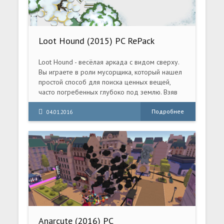
Loot Hound (2015) PC RePack
Loot Hound - весёлая аркада с видом сверху.
Вы играете в роли мусорщика, который нашел
простой способ для поиска ценных вещей,
часто погребенных глубоко под землю. Взяв
собаку на прогулку, можно выкопать много
чего интересного.
Подробнее
04.01.2016
Anarcute (2016) PC