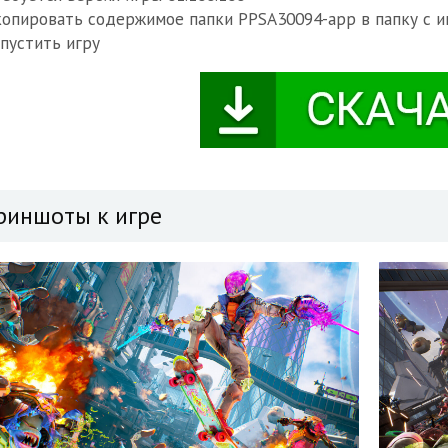
копировать содержимое папки PPSA30094-app в папку с и
апустить игру
риншоты к игре