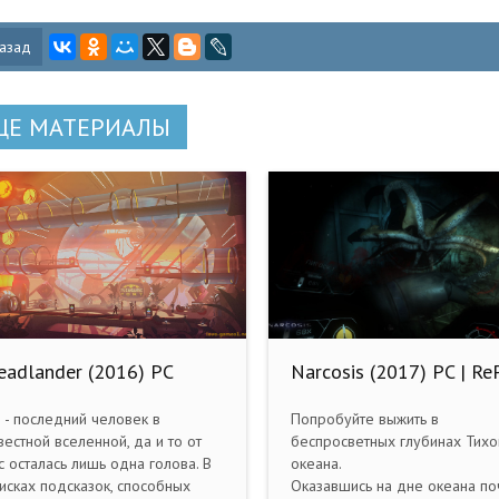
азад
ЩЕ МАТЕРИАЛЫ
eadlander (2016) PC
Narcosis (2017) PC | Re
от qoob
 - последний человек в
Попробуйте выжить в
вестной вселенной, да и то от
беспросветных глубинах Тихо
с осталась лишь одна голова. В
океана.
исках подсказок, способных
Оказавшись на дне океана по