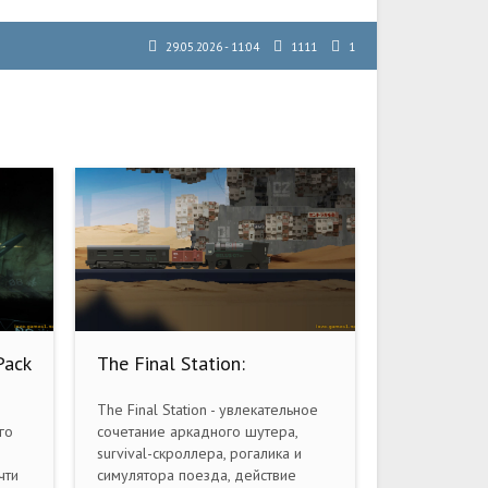
29.05.2026 - 11:04
1111
1
Pack
The Final Station:
Collector's Edition (2016)
PC
The Final Station - увлекательное
го
сочетание аркадного шутера,
survival-скроллера, рогалика и
чти
симулятора поезда, действие