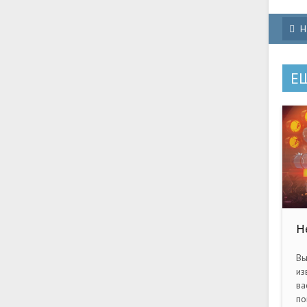
Н
Е
H
Вы
из
ва
по