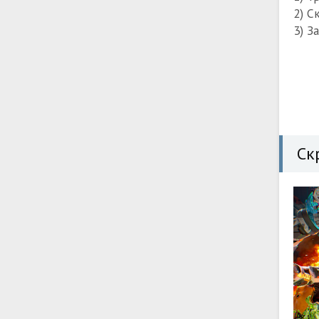
2) С
3) З
Ск