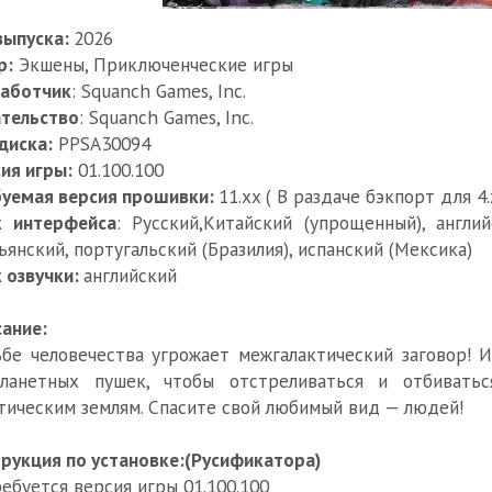
выпуска:
2026
р:
Экшены, Приключенческие игры
работчик
: Squanch Games, Inc.
тельство
: Squanch Games, Inc.
диска:
PPSA30094
ия игры:
01.100.100
буемая версия прошивки:
11.xx ( В раздаче бэкпорт для 4
к интерфейса
: Русский,Китайский (упрощенный), англи
ьянский, португальский (Бразилия), испанский (Мексика)
 озвучки:
английский
ание:
бе человечества угрожает межгалактический заговор! 
планетных пушек, чтобы отстреливаться и отбивать
тическим землям. Спасите свой любимый вид — людей!
рукция по установке:(Русификатора)
ребуется версия игры 01.100.100