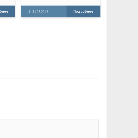
которого происходят в мире
янно
глобального зомби-
бнее
Подробнее
31.08.2016
 на
постапокалипсиса! Путешествуй на
ем
поезде сквозь погибающий мир.
Присматривай за пассажирами,
поддерживай поезд в рабочем
состоянии, чтобы добраться до
следующей станции. Пробейся
сквозь толпы зараженных,
исследуй загадочные и
заброшенные станции в поисках
продовольствия и выживших.
Миру приходит конец.