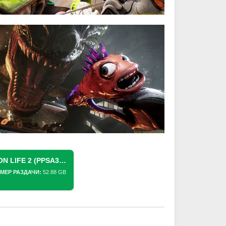
СКАЧАТЬ ТОРРЕНТ [PS5] HIGH ON LIFE 2 (PPSA30094) [01.100.100]
МЕР РАЗДАЧИ:
52.88 GB