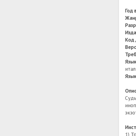
Год 
Жан
Раз
Изда
Код 
Верс
Тре
Язы
итал
Язык
Опис
Судь
ино
экзо
Инст
1) Т