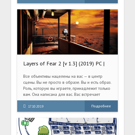
всевозможных демонических существ,
уберегают землян от истребления и
порабощения страшными чудовищами и
другого мира.
Layers of Fear 2 [v 1.3] (2019) PC |
Repack от xatab
Все объективы нацелены на вас — в центр
сцены. Вы не просто в образе. Вы и есть образ.
Роль, которую вы играете, принадлежит только
вам. Она написана для вас. Вас встречает
тишина. Режиссёр не выкрикивает указаний.
Вам не нужна команда, чтобы стать этой
Подробнее
17.10.2019
версией себя. Вас наполняет стремление
играть, но в сценарии нет слов.