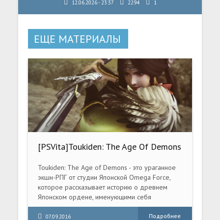
12.06.2026 - 23:37
2294
1
ЕЩЕ МАТЕРИАЛЫ
[PSVita]Toukiden: The Age Of Demons
[EUR/ENG]
Toukiden: The Age of Demons - это ураганное
экшн-РПГ от студии Японской Omega Force,
которое рассказывает историю о древнем
Японском ордене, именующими себя
Мононофу. Этот орден на протяжении долгих
почти 1000 лет защищают землю от нашествия
Подробнее
07.09.2016