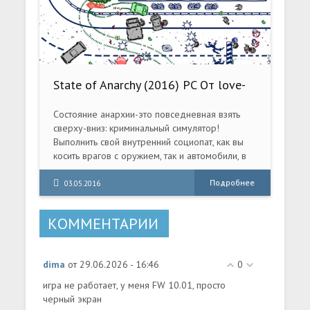
State of Anarchy (2016) PC От love-
games1.net
Состояние анархии-это повседневная взять
сверху-вниз: криминальный симулятор!
Выполнить свой внутренний социопат, как вы
косить врагов с оружием, так и автомобили, в
стремлении провернуть крупнейшее
ограбление в мире!
Подробнее
03.05.2016
КОММЕНТАРИИ
dima
от 29.06.2026 - 16:46
0
игра не работает, у меня FW 10.01, просто
черный экран