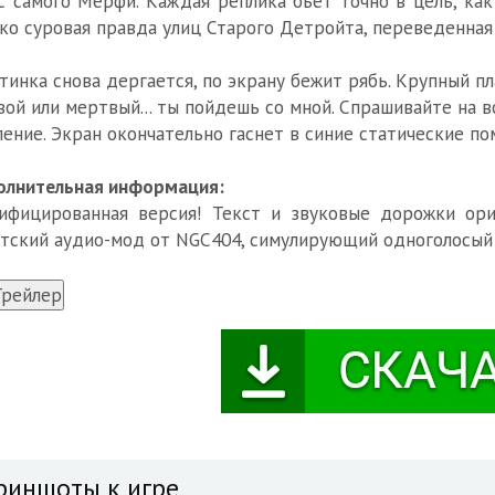
с самого Мёрфи. Каждая реплика бьет точно в цель, как
ко суровая правда улиц Старого Детройта, переведенная
тинка снова дергается, по экрану бежит рябь. Крупный пл
ой или мертвый... ты пойдешь со мной. Спрашивайте на 
ение. Экран окончательно гаснет в синие статические по
олнительная информация:
ифицированная версия! Текст и звуковые дорожки ори
тский аудио-мод от NGC404, симулирующий одноголосый 
риншоты к игре