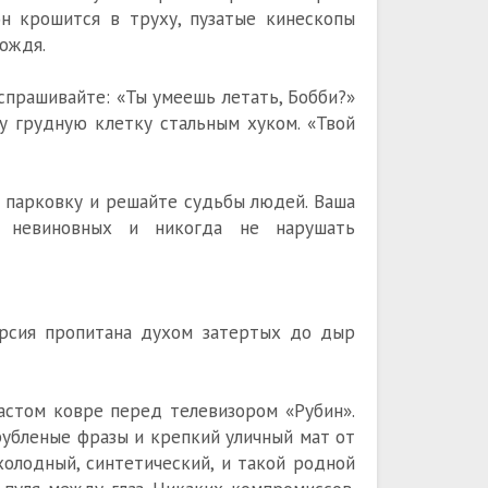
он крошится в труху, пузатые кинескопы
дождя.
спрашивайте: «Ты умеешь летать, Бобби?»
у грудную клетку стальным хуком. «Твой
 парковку и решайте судьбы людей. Ваша
 невиновных и никогда не нарушать
ерсия пропитана духом затертых до дыр
тастом ковре перед телевизором «Рубин».
 рубленые фразы и крепкий уличный мат от
холодный, синтетический, и такой родной