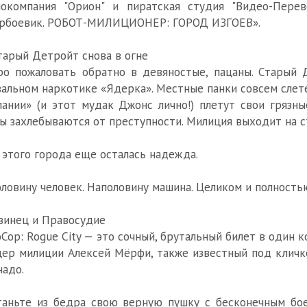
окомпания "Орион" и пиратская студия "Видео-Перев
ербоевик. РОБОТ-МИЛИЦИОНЕР: ГОРОД ИЗГОЕВ».
тарый Детройт снова в огне
о пожаловать обратно в девяностые, пацаны. Старый 
альном наркотике «Ядерка». Местные панки совсем слете
ании» (и этот мудак Джонс лично!) плетут свои грязны
ы захлебываются от преступности. Милиция выходит на с
 этого города еще осталась надежда.
ловину человек. Наполовину машина. Целиком и полност
винец и Правосудие
Cop: Rogue City — это сочный, брутальный билет в один 
ер милиции Алексей Мёрфи, также известный под кличко
надо.
аньте из бедра свою верную пушку с бесконечным боез