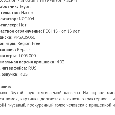
р
: Action / Shooter / First-Person / Sci-Fi
работчик:
Teyon
тельство:
Nacon
ализатор:
NGC404
ьтиплеер
: Нет
астное ограничение:
PEGI 18 - от 18 лет
диска:
PPSA05060
он игры
: Region Free
издания:
Repack
ия игры
: 1.005.000
имальная версия прошивки:
4.03
 интерфейса:
RUS
 озвучки
: RUS
ание:
чок. Глухой звук втягиваемой кассеты. На экране ми
са помех, картинка дергается, и сквозь характерное ш
Й гнусавый, прокуренный голос человека с прищепкой на 