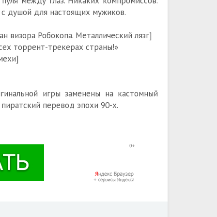
 пуля между глаз. Никаких компромиссов.
 с душой для настоящих мужиков.
ан визора Робокопа. Металлический лязг]
всех торрент-трекерах страны!»
мехи]
гинальной игры заменены на кастомный
пиратский перевод эпохи 90-х.