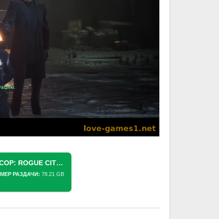
СКАЧАТЬ ТОРРЕНТ [PS5] ROBOCOP: ROGUE CITY (PPSA05060) [1.005.000] (РУССКАЯ ОЗВУЧКА)
МЕР РАЗДАЧИ:
78.21 GB