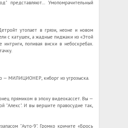
од" представляют... Умопомрачительный
Детройт утопает в грязи, неоне и новом
ли с катушек, а жадные пиджаки из «Этой
е интриги, попивая виски в небоскребах.
тачку.
ью — МИЛИЦИОНЕР, киборг из угрозыска.
конец прямиком в эпоху видеокассет. Вы —
й "Алекс". И вы вершите правосудие так,
апасом "Ауто-9". Громко кричите «Брось