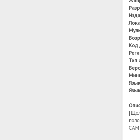
Жан
Раз
Изда
Лок
Мул
Возр
Код 
Реги
Тип 
Верс
Мин
Язык
Язык
Опис
[Щел
поло
САМЫ