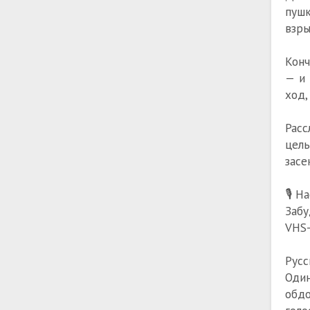
пушк
взры
Конч
— и 
ход,
Расс
цел
засе
🎙️ 
Забу
VHS-
Русс
Один
обдо