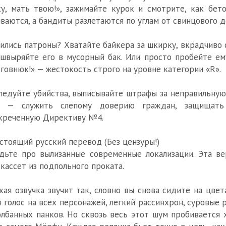
у, мать твою!», зажимайте курок и смотрите, как бет
ваются, а бандиты разлетаются по углам от свинцового 
ились патроны? Хватайте байкера за шкирку, вкрадчиво 
швыряйте его в мусорный бак. Или просто пробейте ем
 говнюк!» — жестокость строго на уровне категории «R».
ледуйте убийства, выписывайте штрафы за неправильную
ь — служить слепому доверию граждан, защищать
креченную Директиву №4.
Настоящий русский перевод (Без цензуры!)
дьте про вылизанные современные локализации. Эта в
кассет из подпольного проката.
кая озвучка звучит так, словно вы снова сидите на цве
 голос на всех персонажей, легкий рассинхрон, суровые
лбанных панков. Но сквозь весь этот шум пробивается 