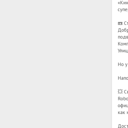
«Кин
суп
📼 С
Добр
подв
Комп
Улиц
Но у
Напо
💥 С
Robo
офиц
как 
Дост