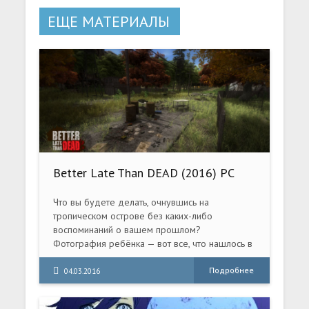
ЕЩЕ МАТЕРИАЛЫ
Better Late Than DEAD (2016) PC
Что вы будете делать, очнувшись на
тропическом острове без каких-либо
воспоминаний о вашем прошлом?
Фотография ребёнка — вот все, что нашлось в
карманах. Чтобы выжить, вам придётся
исследовать остров в поисках полезных
Подробнее
04.03.2016
инструментов и припасов.