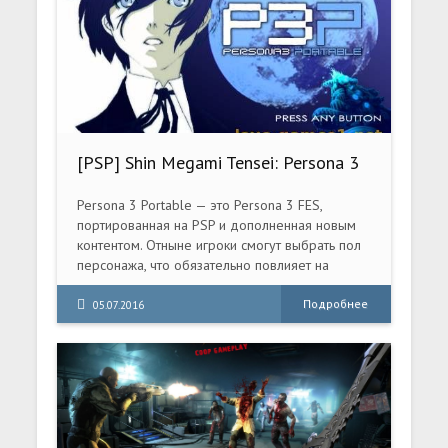
[PSP] Shin Megami Tensei: Persona 3
Portable [ISO] [ENG] 2010
Persona 3 Portable — это Persona 3 FES,
портированная на PSP и дополненная новым
контентом. Отныне игроки смогут выбрать пол
персонажа, что обязательно повлияет на
сюжетные твисты. Добавилось два новых
уровня сложности — Beginner для зеленой
Подробнее
05.07.2016
поросли и Maniacs для не сдающихся под
давлением экрана Game Over людей. В
Persona 3 Portable игрок сможет также
управлять NPC, входящими в команду героев,
во время боя, а не просто раздавать им
тактические указания.