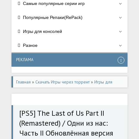
Самые популярные серии игр
Популярные Репаки(RePack)
Игры для консолей
Разное
РЕКЛАМА
Главная
»
Скачать Игры через торрент
»
Игры для
консолей
»
Игры для Playstation 5
[PS5] The Last of Us Part II
(Remastered) / Одни из нас:
Часть II Обновлённая версия