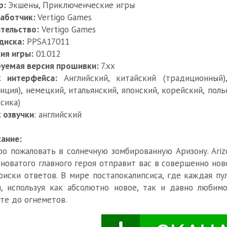
р:
Экшены, Приключенческие игры
работчик:
Vertigo Games
тельство:
Vertigo Games
диска:
PPSA17011
ия игры:
01.012
буемая версия прошивки:
7.xx
к интерфейса:
Английский, китайский (традиционный)
нция), немецкий, итальянский, японский, корейский, поль
сика)
 озвучки
: английский
ание:
о пожаловать в солнечную зомбированную Аризону. Ariz
новатого главного героя отправит вас в совершенно но
оиски ответов. В мире постапокалипсиса, где каждая пу
, используя как абсолютно новое, так и давно люби
те до огнеметов.