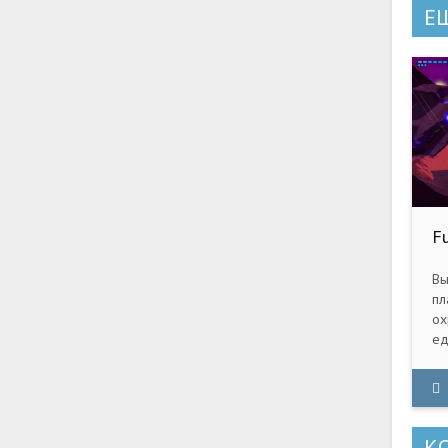
Е
Fu
q
Вы
пл
ох
ед
на
за
К