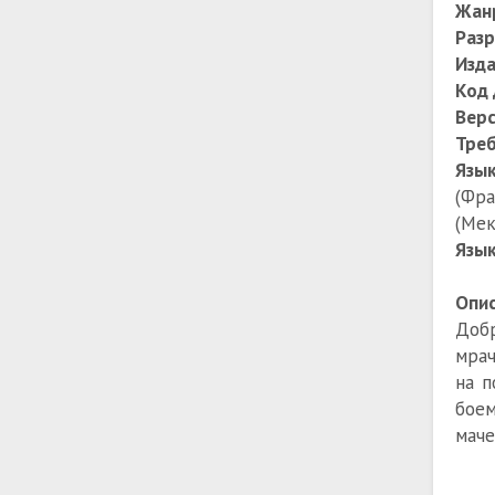
Жан
Раз
Изда
Код 
Верс
Тре
Язы
(Фра
(Мек
Язык
Опис
Добр
мрач
на п
боем
маче