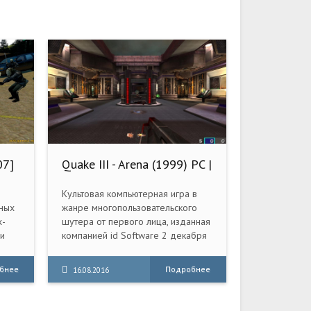
07]
Quake III - Arena (1999) PC |
RePack от R.G. Creative
Культовая компьютерная игра в
чных
жанре многопользовательского
х-
шутера от первого лица, изданная
и
компанией id Software 2 декабря
нты
1999 года, третья в серии игр
Quake и первая, не имеющая
бнее
Подробнее
16.08.2016
полноценного
однопользовательского режима.