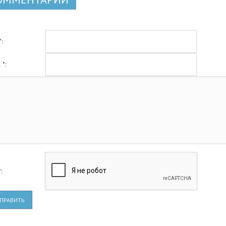
:
 *:
:
ПРАВИТЬ