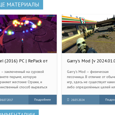
ЩЕ МАТЕРИАЛЫ
ri (2016) PC | RePack от
Garry's Mod [v 2024.01.
oob
(2006) PC | RePack от
Pioneer
 – заключенный на суровой
Garry's Mod — физическая
анете-тюрьме, которую
песочница. В отличие от обы
раняют жестокие Стражи, и
игр, здесь не существует каки
инственный способ вырваться
либо определённых целей ил
 свободу – перебить их одного
задач. Мы даём вам инструме
 другим.
и оставляем вас играть.
Подробнее
Подро
06.07.2017
26.03.2024
ОММЕНТАРИИ