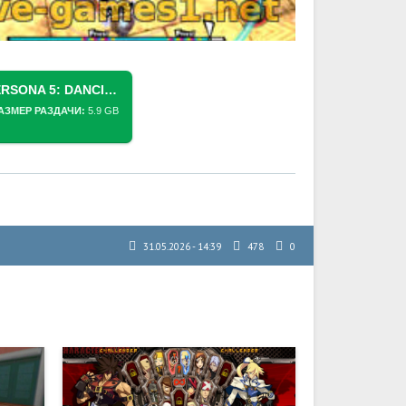
СКАЧАТЬ ТОРРЕНТ [PS VITA] PERSONA 5: DANCING IN STARLIGHT [+DLC] [NONPDRM] [ENG]
АЗМЕР РАЗДАЧИ:
5.9 GB
31.05.2026 - 14:39
478
0