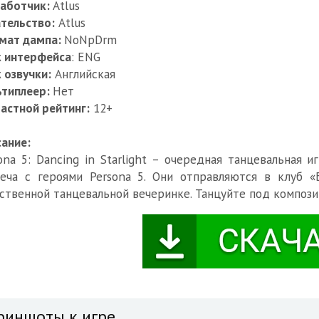
работчик:
Atlus
тельство:
Atlus
мат дампа:
NoNpDrm
к интерфейса
: ENG
 озвучки:
Английская
ьтиплеер:
Нет
астной рейтинг:
12+
ание:
ona 5: Dancing in Starlight – очередная танцевальная 
еча с героями Persona 5. Они отправляются в клуб «
ственной танцевальной вечеринке. Танцуйте под композиц
риншоты к игре