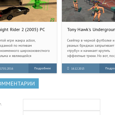
ight Rider 2 (2005) PC
Tony Hawk's Undergrou
(2005) PC | RePack от R.
Механики
этой игре жанра action,
Скейтер в черной футболке и
зданной по мотивам
рваных бриджах запрыгивает
ноименного широкоизвестного
«трубу» и начинает крутить
льма и являющейся
эффектные трюки. Но вот, по
одолжением игры Knight Rider,
сумасшедшего разворота на
с ждут новые захватывающие
градусов, его нога соскальзы
Подробнее
Подро
17.01.2016
16.12.2015
иключения, безумные гонки и
с доски, вовлекая неудачника
олкновения с опасными
красивый полет с 10-метрово
отивниками!
высоты.
ОММЕНТАРИИ
: