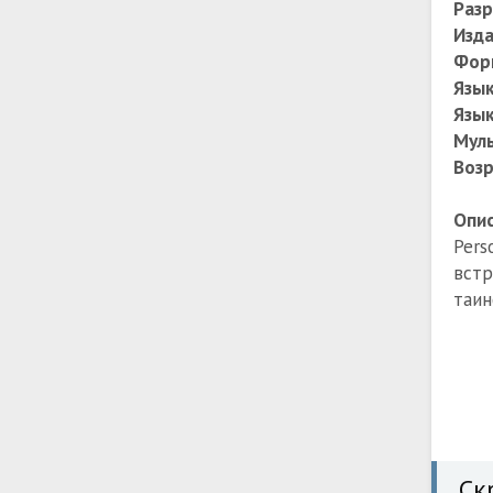
Раз
Изда
Фор
Язы
Язык
Мул
Возр
Опис
Pers
встр
таин
Ск