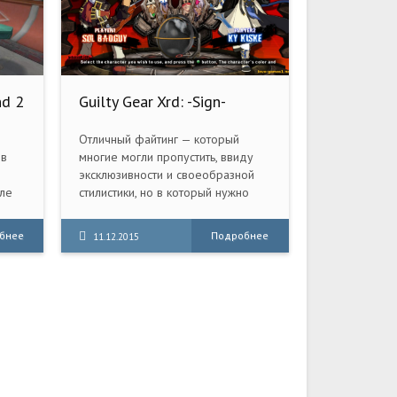
nd 2
Guilty Gear Xrd: -Sign-
G.
(2015) PC
Отличный файтинг — который
 в
многие могли пропустить, ввиду
эксклюзивности и своеобразной
сле
стилистики, но в который нужно
 720
попробовать поиграть! Ведь Guilty
вает
Gear это мега реактивное
бнее
Подробнее
11.12.2015
 в
действо, которое никого не
й
оставит равнодушным! Guilty Gear
Xrd - это очередная часть серии
от Arc System Works, двухмерный
файтинг в аниме-стилистике,
улучшенной графикой и
механикой. Игра продолжает стиль
неистовых драк, знакомый по
предыдущим частям. События