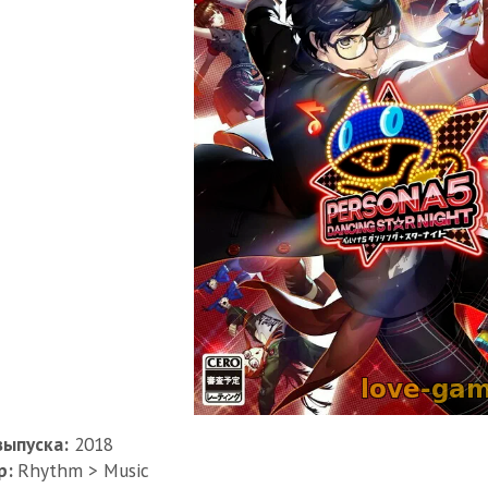
выпуска:
2018
р:
Rhythm > Music