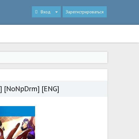
Вход
Зарегистрироваться
a
LC] [NoNpDrm] [ENG]