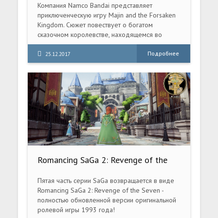
Компания Namco Bandai представляет
приключенческую игру Majin and the Forsaken
Kingdom. Сюжет повествует о богатом
сказочном королевстве, находящемся во
власти тёмных сил. Множество обитателей
земель пытались изгнать зло, но все они
Подробнее
25.12.2017
никогда не возвращались назад.
Romancing SaGa 2: Revenge of the
Seven (2024) PC [Repack] (v1.0.2 + 4
эмулятора Switch)
Пятая часть серии SaGa возвращается в виде
Romancing SaGa 2: Revenge of the Seven -
полностью обновленной версии оригинальной
ролевой игры 1993 года!