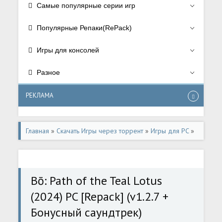
Самые популярные серии игр
Популярные Репаки(RePack)
Игры для консолей
Разное
РЕКЛАМА
Главная
»
Скачать Игры через торрент
»
Игры для PC
»
Аркады/Arcade
Bō: Path of the Teal Lotus
(2024) PC [Repack] (v1.2.7 +
Бонусный саундтрек)