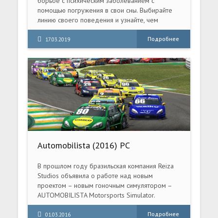
борьбе с психическим заболеванием с
помощью погружения в свои сны. Выбирайте
линию своего поведения и узнайте, чем
закончится мистическая история.
Подробнее
17.03.2019
Automobilista (2016) PC
В прошлом году бразильская компания Reiza
Studios объявила о работе над новым
проектом – новым гоночным симулятором –
AUTOMOBILISTA Motorsports Simulator.
Пришло время заглянуть под капот новинки,
тем более уже в ближайшее время симулятор
Подробнее
01.03.2016