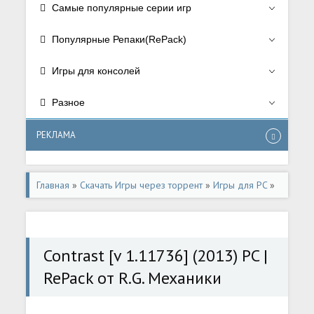
Самые популярные серии игр
Популярные Репаки(RePack)
Игры для консолей
Разное
РЕКЛАМА
Главная
»
Скачать Игры через торрент
»
Игры для PC
»
Аркады/Arcade
,
RePack от R.G. Механики
Contrast [v 1.11736] (2013) PC |
RePack от R.G. Механики