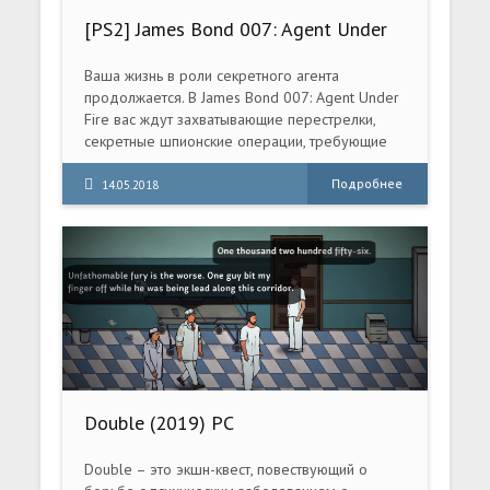
[PS2] James Bond 007: Agent Under
Fire [RUS/Multi5|PAL]
Ваша жизнь в роли секретного агента
продолжается. В James Bond 007: Agent Under
Fire вас ждут захватывающие перестрелки,
секретные шпионские операции, требующие
скрытности и незаметности и, конечно же,
умопомрачительные погони.
Подробнее
14.05.2018
Double (2019) PC
Double – это экшн-квест, повествующий о