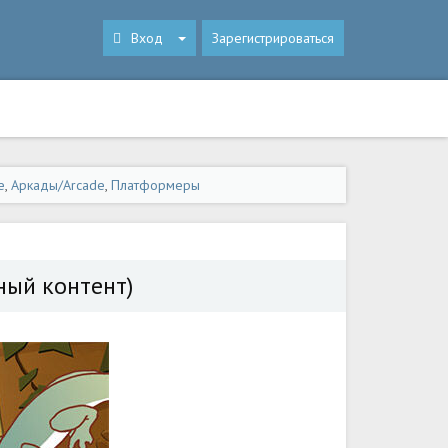
Вход
Зарегистрироваться
e
,
Аркады/Arcade
,
Платформеры
сный контент)