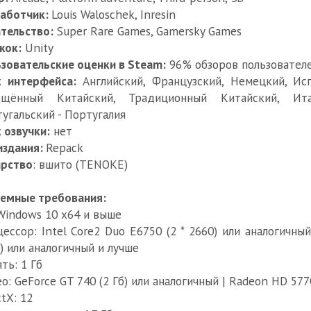
работчик:
Louis Waloschek, Inresin
тельство:
Super Rare Games, Gamersky Games
жок:
Unity
зовательские оценки в Steam:
96% обзоров пользователе
к интерфейса:
Английский, Французский, Немецкий, Исп
ощённый Китайский, Традиционный Китайский, Итал
угальский - Португалия
 озвучки:
нет
издания:
Repack
арство
: вшито (TENOKE)
емные требования:
Windows 10 x64 и выше
ессор: Intel Core2 Duo E6750 (2 * 2660) или аналогичный
) или аналогичный и лучше
ть: 1 Гб
о: GeForce GT 740 (2 Гб) или аналогичный | Radeon HD 5770
ctX: 12