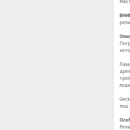
Мест
ВНИ
репа
Опис
Пог
кото
Лаз
древ
троп
лодк
Geck
под 
Особ
Репа