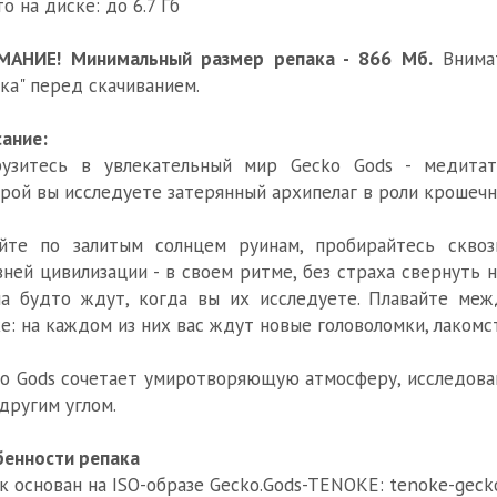
о на диске: до 6.7 Гб
МАНИЕ! Минимальный размер репака - 866 Мб.
Внимат
ка" перед скачиванием.
ание:
рузитесь в увлекательный мир Gecko Gods - медитат
рой вы исследуете затерянный архипелаг в роли крошечно
айте по залитым солнцем руинам, пробирайтесь скв
ней цивилизации - в своем ритме, без страха свернуть 
а будто ждут, когда вы их исследуете. Плавайте ме
е: на каждом из них вас ждут новые головоломки, лакомс
o Gods сочетает умиротворяющую атмосферу, исследован
другим углом.
енности репака
к основан на ISO-образе Gecko.Gods-TENOKE: tenoke-gecko.g