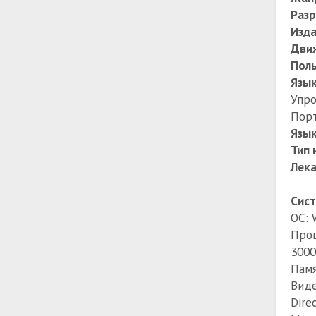
Раз
Изда
Дви
Поль
Язы
Упр
Порт
Язык
Тип 
Лек
Сист
ОС: 
Проц
3000
Памя
Виде
Dire