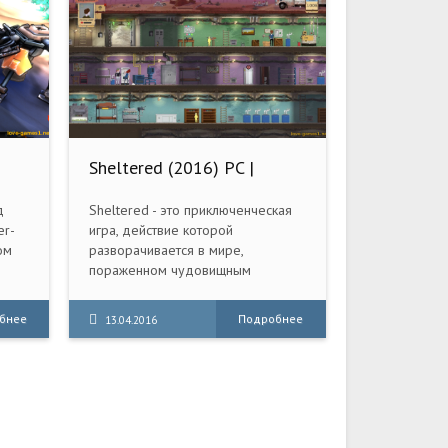
Sheltered (2016) PC |
RePack от R.G. Механики
д
Sheltered - это приключенческая
er-
игра, действие которой
ом
разворачивается в мире,
пораженном чудовищным
ROID
вирусом, останавливать
и он
распространение которого
бнее
Подробнее
13.04.2016
 на
решили ядерными ударами.
Главный герой, переживший
ной
бомбардировку в убежище,
выходит на опустевшие улицы,
сто,
чтобы отыскать и спасти выживших
ные
людей. Задыхаясь, трясясь от