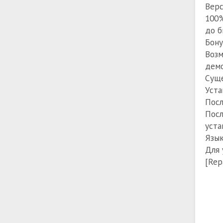
Верс
100%
до б
Бону
Возм
демо
Суще
Уста
Посл
Посл
уста
Язык
Для 
[Rep