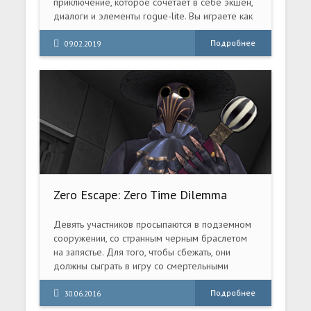
приключение, которое сочетает в себе экшен,
диалоги и элементы rogue-lite. Вы играете как
ребенок, который не является героем или
воином.
Подробнее
09.02.2019
Zero Escape: Zero Time Dilemma
(2016) PC RePack
Девять участников просыпаются в подземном
сооружении, со странным черным браслетом
на запястье. Для того, чтобы сбежать, они
должны сыграть в игру со смертельными
последствиями. Правила просты - после того,
как шесть человек погибнут, аварийный люк
Подробнее
30.06.2016
откроется. Кто будет жить, а кто умрет? Выбор