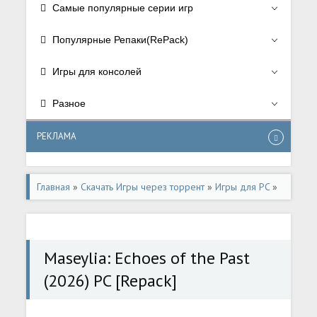
Самые популярные серии игр
Популярные Репаки(RePack)
Игры для консолей
Разное
РЕКЛАМА
Главная
»
Скачать Игры через торрент
»
Игры для PC
»
Аркады/Arcade
,
Экшен/Action
Maseylia: Echoes of the Past
(2026) PC [Repack]