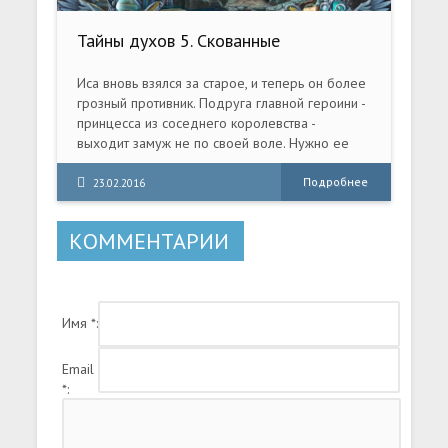
пользоваться своими умениями (прыжок,
двойной прыжок, рывок и т. д.) и таким
Тайны духов 5. Скованные
оружием, как "Переключатель", с помощью
обещанием. Коллекционное издание
которого можно активировать или отключать
(2015) PC
ловушки и роботов. Только так вы сможете
Иса вновь взялся за старое, и теперь он более
добраться до вершины башни и раскрыть
грозный противник. Подруга главной героини -
тайну ее происхождения.
принцесса из соседнего королевства -
выходит замуж не по своей воле. Нужно ее
спасать! Используйте интерактивное зеркало,
чтобы раскрыть тайны горгулий, которых вы
Подробнее
23.02.2016
повстречаете на своем пути.
КОММЕНТАРИИ
Имя *:
Email
*: