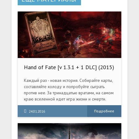
Hand of Fate [v 1.3.1 + 1 DLC] (2015)
PC | RePack от R.G. Механики
Каждый раз - новая история. Собирайте карты,
составляйте колоду и попробуйте сыграть
против нее. За тринадцатью вратами, на самом
краю вселенной идет игра жизни и смерти.
Вытягивайте карты по одной и узнайте свою
судьбу. "Рука судьбы" - это гибрид roguelike,
Подробнее
24.01.2016
action-RPG и карточных игр на составление
колоды. Игрок сам собирает колоду из карт.
Эти карты определяют уровни подземелья,
где предстоит действовать персонажу.