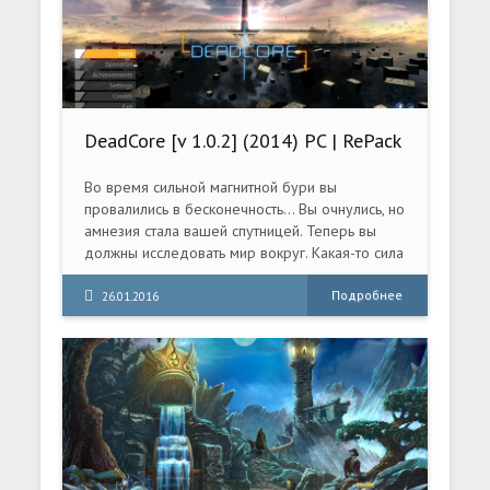
DeadCore [v 1.0.2] (2014) PC | RePack
от R.G. Механики
Во время сильной магнитной бури вы
провалились в бесконечность... Вы очнулись, но
амнезия стала вашей спутницей. Теперь вы
должны исследовать мир вокруг. Какая-то сила
подталкивает вас, чтобы вы поднимались все
выше и выше. Внезапно вы видите в тумане
Подробнее
26.01.2016
огромную башню. Вы чувствуете, что если
хотите получить ответы на свои вопросы... вам
придется взобраться на нее. Сделать это
будет непросто. Башню защищает
современная система безопасности, состоящая
из сложных механизмов, смертоносных
лазеров и роботов, которые постоянно следят
за вами. Если хотите выжить, вам нужно