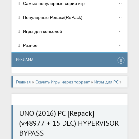
Самые популярные серии игр
Популярные Репаки(RePack)
Игры для консолей
Разное
РЕКЛАМА
Главная
»
Скачать Игры через торрент
»
Игры для PC
»
Аркады/Arcade
UNO (2016) PC [Repack]
(v48977 + 15 DLC) HYPERVISOR
BYPASS