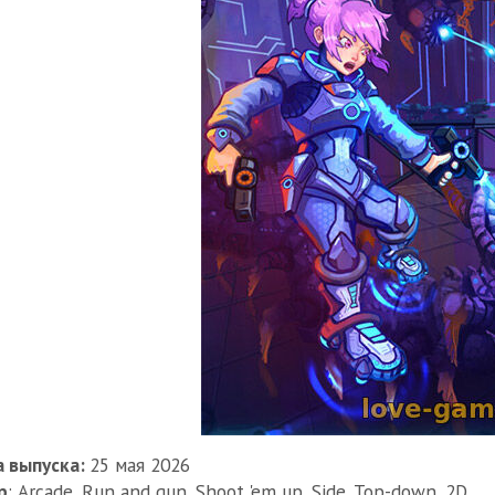
 выпуска:
25 мая 2026
р
: Arcade, Run and gun, Shoot 'em up, Side, Top-down, 2D