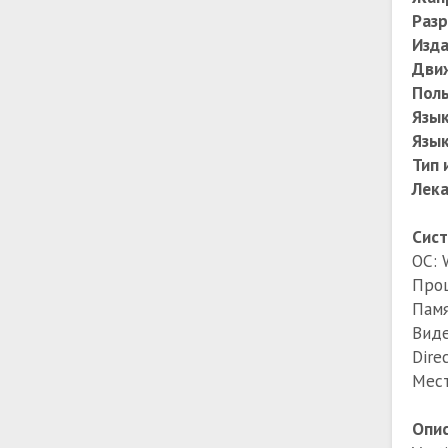
Разр
Изда
Дви
Поль
Язык
Язык
Тип 
Лека
Сист
ОС: 
Проц
Памя
Виде
Dire
Мест
Опис