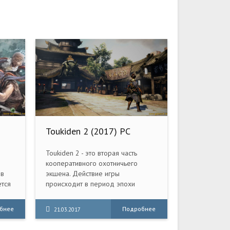
Toukiden 2 (2017) PC
Toukiden 2 - это вторая часть
кооперативного охотничьего
 в
экшена. Действие игры
тся
происходит в период эпохи
перь
Мэйдзи. Мир находится на грани
гой
уничтожения во время так
бнее
Подробнее
21.03.2017
называемого "Пробуждения",
сную
когда полотно истории начинает