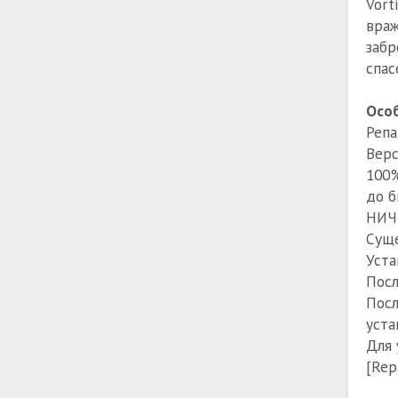
Vort
враж
забр
спас
Особ
Репа
Верс
100%
до б
НИЧЕ
Суще
Уста
Посл
Посл
уста
Для 
[Rep