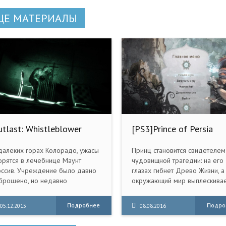
ЩЕ МАТЕРИАЛЫ
utlast: Whistleblower
[PS3]Prince of Persia
014) PC | RePack от R.G.
[EUR/RUS]
еханики
далеких горах Колорадо, ужасы
Принц становится свидетелем
орятся в лечебнице Маунт
чудовищной трагедии: на его
ссив. Учреждение было давно
глазах гибнет Древо Жизни, а
брошено, но недавно
окружающий мир выплескивае
сстановлено под программой
отравляющая его Скверна. Те
сследования и
герой вместе с боевой подру
Подробнее
Подро
05.12.2015
08.08.2016
аготворительность»
Эликой и с вашей помощью
анснациональной корпорации
должен остановить смертоно