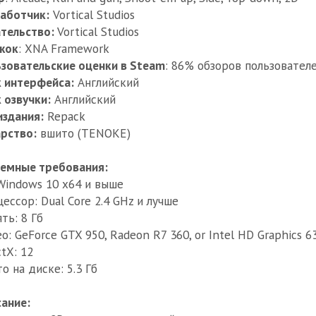
аботчик:
Vortical Studios
тельство:
Vortical Studios
жок
: XNA Framework
зовательские оценки в Steam
: 86% обзоров пользователе
 интерфейса:
Английский
 озвучки:
Английский
издания:
Repack
рство:
вшито (TENOKE)
емные требования:
Windows 10 x64 и выше
ессор: Dual Core 2.4 GHz и лучше
ть: 8 Гб
о: GeForce GTX 950, Radeon R7 360, or Intel HD Graphics 6
ctX: 12
о на диске: 5.3 Гб
ание: