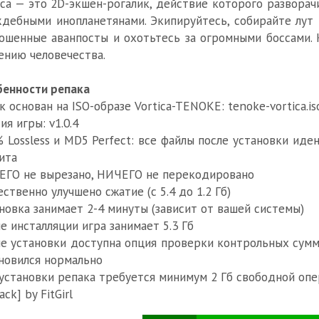
ica — это 2D-экшен-рогалик, действие которого разворач
дебными инопланетянами. Экипируйтесь, собирайте лут 
ошенные аванпосты и охотьтесь за огромными боссами. 
ению человечества.
енности репака
к основан на ISO-образе Vortica-TENOKE: tenoke-vortica.iso
ия игры: v1.0.4
 Lossless и MD5 Perfect: все файлы после установки ид
ита
ГО не вырезано, НИЧЕГО не перекодировано
ственно улучшено сжатие (с 5.4 до 1.2 Гб)
новка занимает 2-4 минуты (зависит от вашей системы)
е инсталляции игра занимает 5.3 Гб
е установки доступна опция проверки контрольных сумм 
новился нормально
установки репака требуется минимум 2 Гб свободной опе
ack] by FitGirl