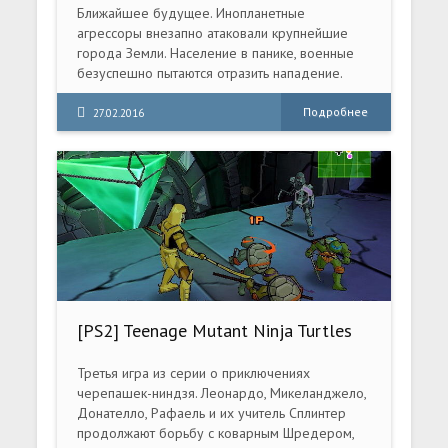
(2011) РС |RePack от Fenixx
Ближайшее будущее. Инопланетные
агрессоры внезапно атаковали крупнейшие
города Земли. Население в панике, военные
безуспешно пытаются отразить нападение.
Подробнее
27.02.2016
[PS2] Teenage Mutant Ninja Turtles
3: Mutant Nightmare
[RUS/ENG|NTSC]
Третья игра из серии о приключениях
черепашек-ниндзя. Леонардо, Микеланджело,
Донателло, Рафаель и их учитель Сплинтер
продолжают борьбу с коварным Шредером,