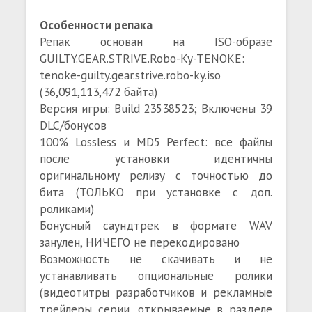
Особенности репака
Репак основан на ISO-образе
GUILTY.GEAR.STRIVE.Robo-Ky-TENOKE:
tenoke-guilty.gear.strive.robo-ky.iso
(36,091,113,472 байта)
Версия игры: Build 23538523; Включены 39
DLC/бонусов
100% Lossless и MD5 Perfect: все файлы
после установки идентичны
оригинальному релизу с точностью до
бита (ТОЛЬКО при установке с доп.
роликами)
Бонусный саундтрек в формате WAV
занулен, НИЧЕГО не перекодировано
Возможность не скачивать и не
устанавливать опциональные ролики
(видеотитры разработчиков и рекламные
трейлеры серии, открываемые в разделе