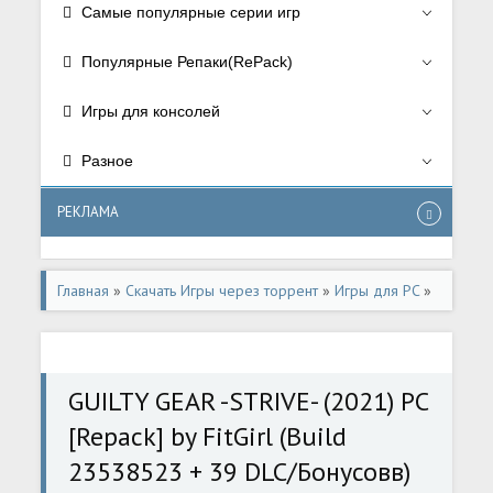
Самые популярные серии игр
Популярные Репаки(RePack)
Игры для консолей
Разное
РЕКЛАМА
Главная
»
Скачать Игры через торрент
»
Игры для PC
»
Драки/Fighting
GUILTY GEAR -STRIVE- (2021) PC
[Repack] by FitGirl (Build
23538523 + 39 DLC/Бонусовв)