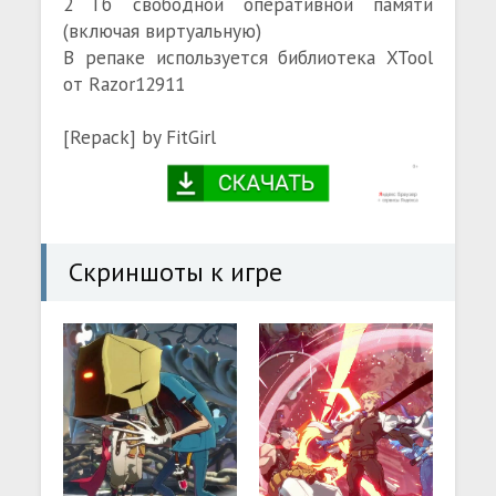
2 Гб свободной оперативной памяти
(включая виртуальную)
В репаке используется библиотека XTool
от Razor12911
[Repack] by FitGirl
Скриншоты к игре