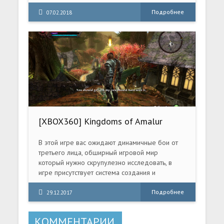
его помощниками Бибопом и Рокстеди и целой
армией вооруженных ниндзя и роботов.
Подробнее
07.02.2018
[XBOX360] Kingdoms of Amalur
Reckoning [FREBOOT / RUS]
В этой игре вас ожидают динамичные бои от
третьего лица, обширный игровой мир
который нужно скрупулезно исследовать, в
игре присутствует система создания и
формирования персонажа, невероятно
захватывающая история, которая
Подробнее
29.12.2017
разворачивается в детально проработанной
вселенной.
КОММЕНТАРИИ