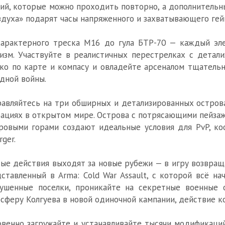
ий, которые можно проходить повторно, а дополнитель
здуха» подарят часы напряженного и захватывающего гей
арактерного треска M16 до гула БТР-70 — каждый эле
изм. Участвуйте в реалистичных перестрелках с детали
ко по карте и компасу и овладейте арсеналом тщательн
дной войны.
авляйтесь на три обширных и детализированных остров
ациях в открытом мире. Острова с потрясающими пейзаж
ровыми горами создают идеальные условия для PvP, к
rger.
ые действия выходят за новые рубежи — в игру возвращ
ставленный в Arma: Cold War Assault, с которой всё н
рушенные поселки, проникайте на секретные военные 
сферу Колгуева в новой одиночной кампании, действие ко
венно загружайте и устанавливайте тысячи модификаций