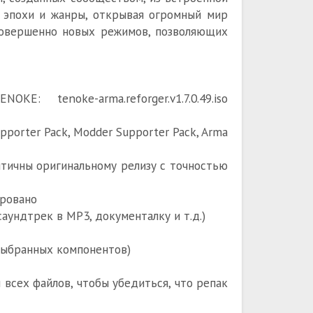
 эпохи и жанры, открывая огромный мир
 совершенно новых режимов, позволяющих
KE: tenoke-arma.reforger.v1.7.0.49.iso
upporter Pack, Modder Supporter Pack, Arma
ентичны оригинальному релизу с точностью
ировано
аундтрек в MP3, документалку и т.д.)
 выбранных компонентов)
всех файлов, чтобы убедиться, что репак