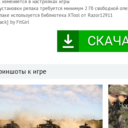
 изменяется в настройках игры
установки репака требуется минимум 2 Гб свободной опе
паке используется библиотека XTool от Razor12911
ack] by FitGirl
риншоты к игре