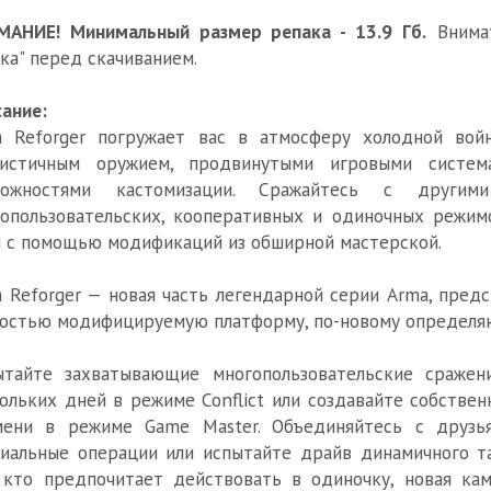
МАНИЕ! Минимальный размер репака - 13.9 Гб.
Внимат
ка" перед скачиванием.
ание:
a Reforger погружает вас в атмосферу холодной вой
листичным оружием, продвинутыми игровыми систе
можностями кастомизации. Сражайтесь с друг
опользовательских, кооперативных и одиночных режим
 с помощью модификаций из обширной мастерской.
 Reforger — новая часть легендарной серии Arma, пред
остью модифицируемую платформу, по-новому определя
ытайте захватывающие многопользовательские сражен
ольких дней в режиме Conflict или создавайте собстве
мени в режиме Game Master. Объединяйтесь с друзь
иальные операции или испытайте драйв динамичного т
 кто предпочитает действовать в одиночку, новая ка