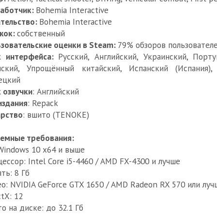
работчик:
Bohemia Interactive
тельство:
Bohemia Interactive
жок:
собственный
зовательские оценки в Steam:
79% обзоров пользователе
к интерфейса:
Русский, Английский, Украинский, Порту
нский, Упрощённый китайский, Испанский (Испания), 
ецкий
 озвучки
: Английский
издания
: Repack
арство
: вшито (TENOKE)
емные требования:
Windows 10 x64 и выше
ессор: Intel Core i5-4460 / AMD FX-4300 и лучше
ть: 8 Гб
о: NVIDIA GeForce GTX 1650 / AMD Radeon RX 570 или луч
ctX: 12
о на диске: до 32.1 Гб