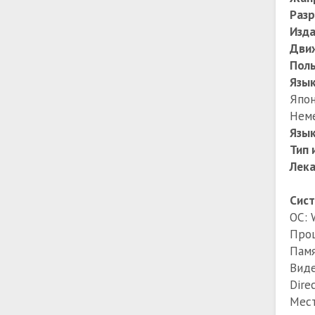
Раз
Изда
Дви
Поль
Язы
Япо
Нем
Язык
Тип 
Лек
Сист
ОС: 
Проц
Памя
Виде
Dire
Мест