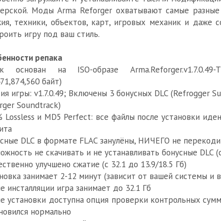
ерской. Моды Arma Reforger охватывают самые разные
ия, техники, объектов, карт, игровых механик и даже
роить игру под ваш стиль.
енности репака
к основан на ISO-образе Arma.Reforger.v1.7.0.49-TENO
471,874,560 байт)
ия игры: v1.7.0.49; Включены 3 бонусных DLC (Refrogger S
rger Soundtrack)
 Lossless и MD5 Perfect: все файлы после установки ид
ита
сные DLC в формате FLAC занулёны, НИЧЕГО не перекод
ожность не скачивать и не устанавливать бонусные DLC (с
ственно улучшено сжатие (с 32.1 до 13.9/18.5 Гб)
новка занимает 2-12 минут (зависит от вашей системы и
е инсталляции игра занимает до 32.1 Гб
е установки доступна опция проверки контрольных сумм 
новился нормально