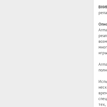
ВНИ
репа
Опис
Arm
реа
воз
мног
игры
Arma
полн
Исп
неск
вре
спец
тех,