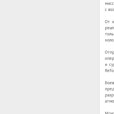
мисс
с во
От х
реал
толь
холо
Отпр
опер
и су
Refo
Боев
пред
раз
атмо
Мгно