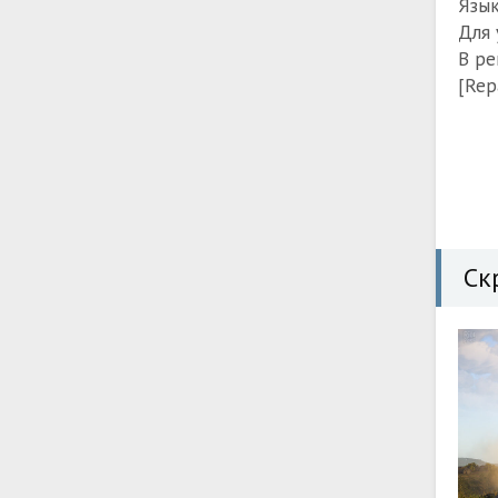
Язык
Для 
В ре
[Rep
Ск