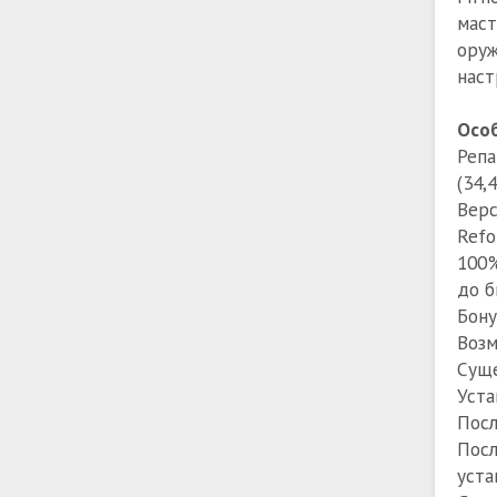
маст
оруж
наст
Особ
Репа
(34,
Верс
Refo
100%
до б
Бону
Возм
Суще
Уста
Посл
Посл
уста