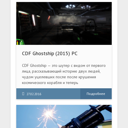
агенства - переполох. Сначала перестал
отвечать на вызовы, а затем и вовсе пропал
ваш друг - детектив Питер. Прибыв в его дом,
вы обнаруживаете от него записку.
CDF Ghostship (2015) PC
CDF Ghostship — это шутер с видом от первого
лица, рассказывающий историю двух людей,
чудом уцелевших после после крушения
космического корабля и теперь
отстреливающихся от орд агрессивных
пришельцев. Благодаря динамичному
Подробнее
27.02.2016
геймплею и трем режимам играть в CDF
Ghostship можно бесконечно долго.