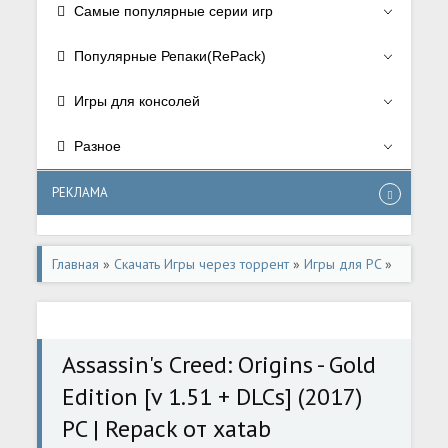
Самые популярные серии игр
Популярные Репаки(RePack)
Игры для консолей
Разное
РЕКЛАМА
Главная
»
Скачать Игры через торрент
»
Игры для PC
»
РПГ/RPG
,
Приключения/Adventure
,
RePack от xatab
,
Экшен/Action
,
Assassin's Creed
Assassin's Creed: Origins - Gold
Edition [v 1.51 + DLCs] (2017)
PC | Repack от xatab