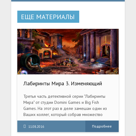
ЕЩЕ МАТЕРИАЛЫ
Лабиринты Мира 3. Изменяющий
прошлое. Коллекционное издание
(2016) PC
Третья часть детективной серии "Лабиринты
Мира" от студии Domini Games и Big Fish
Games. На этот раз в деле замешан один из
Ваших коллег, который собрав множество
данных об одном из опаснейших артефактов
таинственно скрылся. Зацепки есть, но куда они
Подробнее
11.08.2016
приведут? В штаб квартире детективного