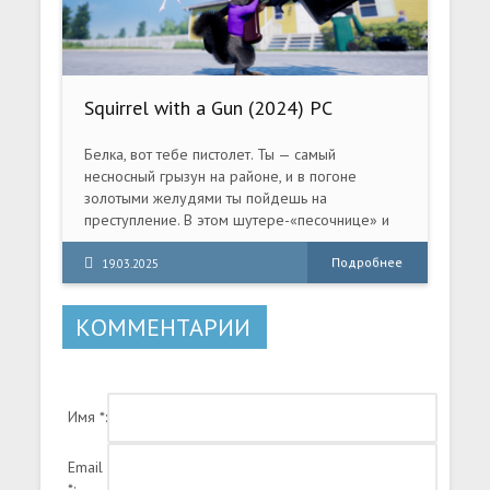
Squirrel with a Gun (2024) PC
[Repack] (v1.5.10.0)
Белка, вот тебе пистолет. Ты — самый
несносный грызун на районе, и в погоне
золотыми желудями ты пойдешь на
преступление. В этом шутере-«песочнице» и
платформере с головоломками тебе
предстоит сражаться зубами,
Подробнее
19.03.2025
КОММЕНТАРИИ
Имя *:
Email
*: