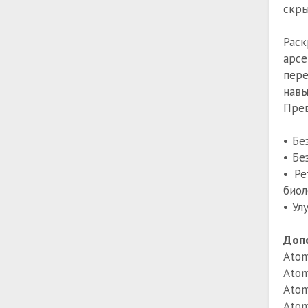
скры
Рас
арсе
пере
нав
Прев
• Бе
• Бе
• Ре
биол
• Ул
Доп
Atom
Atom
Atom
Atom