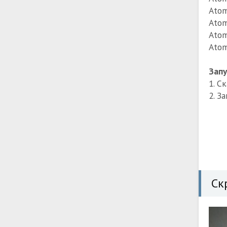
Atom
Atom
Atom
Atom
Запу
1. С
2. З
Ск