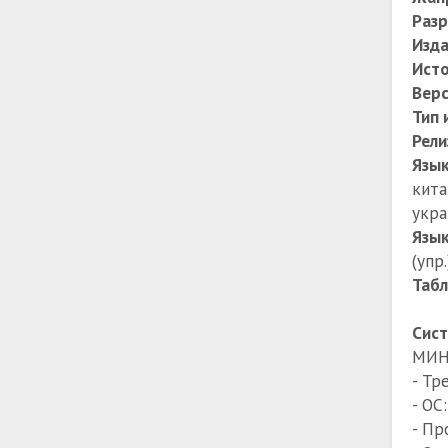
Раз
Изда
Исто
Вер
Тип 
Рели
Язы
кита
укра
Язык
(упр
Табл
Сист
МИН
- Тр
- ОС
- Пр