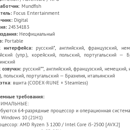
работчик
: Mundfish
тель:
Focus Entertainment
чник:
Digital
сия:
24534183
издания:
Неофициальный
з:
Portable
к интерфейса:
русский*, английский, французский, не
йский (упр.), корейский, польский, португальский — Бр
инский
 озвучки:
русский**, английский, французский, немецкий, 
.), польский, португальский — Бразилия, итальянский
этка
: вшита (CODEX-RUNE + Steamless)
емные требования:
ИМАЛЬНЫЕ:
ебуются 64-разрядные процессор и операционная систем
: Windows 10 (21H1)
оцессор: AMD Ryzen 3 1200 / Intel Core i5-2500 [AVX2]