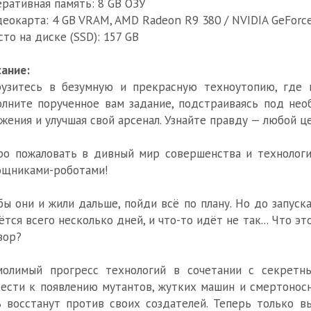
еративная память: 8 GB ОЗУ
деокарта: 4 GB VRAM, AMD Radeon R9 380 / NVIDIA GeForce
сто на диске (SSD): 157 GB
ание:
рузитесь в безумную и прекрасную техноутопию, где 
лните порученное вам задание, подстраиваясь под нео
жения и улучшая свой арсенал. Узнайте правду — любой ц
о пожаловать в дивный мир совершенства и технологи
ощниками-роботами!
бы они и жили дальше, пойди всё по плану. Но до запус
ётся всего несколько дней, и что-то идёт не так... Что э
вор?
молимый прогресс технологий в сочетании с секретн
ести к появлению мутантов, жутких машин и смертонос
 восстанут против своих создателей. Теперь только в