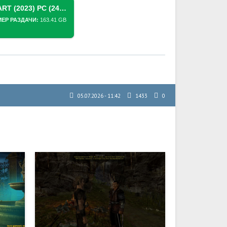
СКАЧАТЬ ТОРРЕНТ ATOMIC HEART (2023) PC (24534183 + 8 DLC) [PORTABLE]
МЕР РАЗДАЧИ:
163.41 GB
05.07.2026 - 11:42
1433
0