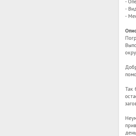
- Оп
- Ви
- Ме
Опис
Пог
Выпо
окру
Добр
пом
Так 
оста
заго
Неу
прив
день