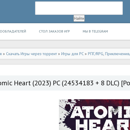
ВООБЛАДАТЕЛЕЙ
СТОЛ ЗАКАЗОВ ИГР
МЫ В TELEGRAM
я
»
Скачать Игры через торрент
»
Игры для PC
»
РПГ/RPG
,
Приключения/
omic Heart (2023) PC (24534183 + 8 DLC) [Po