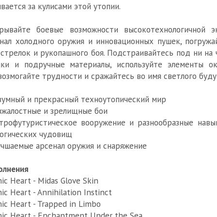
вается за кулисами этой утопии.
крывайте боевые возможности высокотехнологичной эк
нал холодного оружия и инновационных пушек, погруж
стрелок и рукопашного боя. Подстраивайтесь под ни на
ыки и подручные материалы, используйте элементы ок
озмогайте трудности и сражайтесь во имя светлого буду
зумный и прекрасный техноутопический мир
зжалостные и зрелищные бои
трофутуристическое вооружение и разнообразные навы
огических чудовищ
учшаемые арсенал оружия и снаряжение‎
олнения
ic Heart - Midas Glove Skin
ic Heart - Annihilation Instinct
ic Heart - Trapped in Limbo
ic Heart - Enchantment Under the Sea