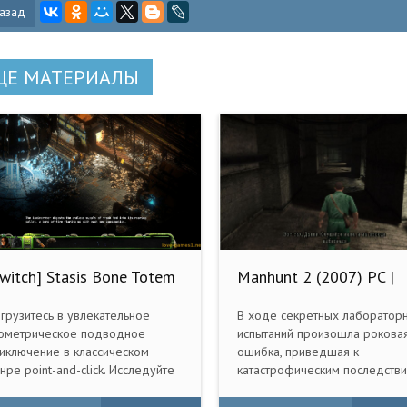
азад
ЩЕ МАТЕРИАЛЫ
Switch] Stasis Bone Totem
Manhunt 2 (2007) PC |
NSP][RUS/Multi6]
Repack by MOP030B от
Zlofenix
грузитесь в увлекательное
В ходе секретных лаборатор
ометрическое подводное
испытаний произошла рокова
иключение в классическом
ошибка, приведшая к
нре point-and-click. Исследуйте
катастрофическим последстви
ровой мир в роли трех
Из всех участников неудачно
рсонажей одновременно.
эксперимента уцелели двое