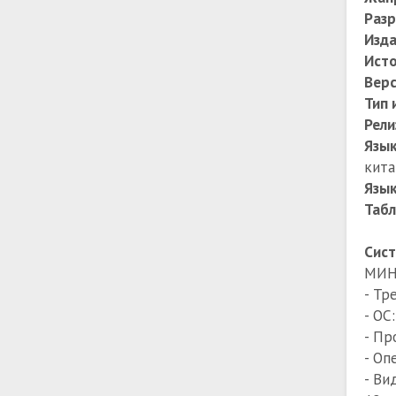
Разр
Изда
Исто
Верс
Тип 
Рели
Язы
кита
Язык
Табл
Сист
МИН
- Тр
- ОС
- Пр
- Оп
- Ви