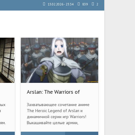
13.02.2026 - 23:34
839
2
Arslan: The Warriors of
Legend (2016) PC
ных
Захватывающее сочетание аниме
я
The Heroic Legend of Arslan и
динамичной серии игр Warriors!
ям.
Выкашивайте целые армии,
го
одновременно наслаждаясь
очарованием и стилем,