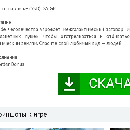
сто на диске (SSD): 85 GB
ание:
бе человечества угрожает межгалактический заговор! 
планетных пушек, чтобы отстреливаться и отбивать
тическим землям. Спасите свой любимый вид — людей!
олнения
order Bonus
риншоты к игре