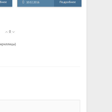
бнее
Подробнее
10.02.2016
Лео
характерным для аниме.
ана»
 и
.
0
кириллицы)