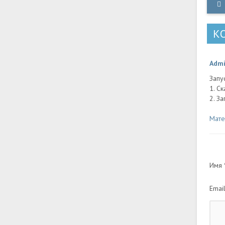
Пе
B
К
Adm
Запу
1. С
2. З
Мате
Имя *
Email