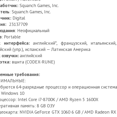
аботчик:
Squanch Games, Inc.
тель
: Squanch Games, Inc.
чник:
Digital
ия:
23137709
издания
: Неофициальный
з
: Portable
к интерфейса:
английский*, французский, итальянски
йский (упр.), испанский — Латинская Америка
 озвучки:
английский
этка:
вшита (CODEX-RUNE)
емные требования:
ИМАЛЬНЫЕ:
ебуются 64-разрядные процессор и операционная систем
: Windows 10
оцессор: Intel Core i7-8700K / AMD Ryzen 5 1600X
еративная память: 8 GB ОЗУ
деокарта: NVIDIA GeForce GTX 1060 6 GB / AMD Radeon RX 5