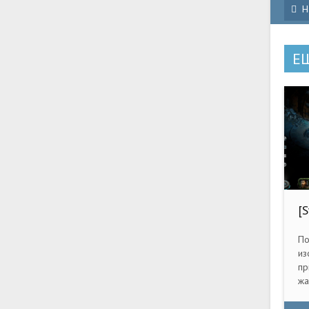
Н
Е
[
[
По
из
пр
жа
иг
пе