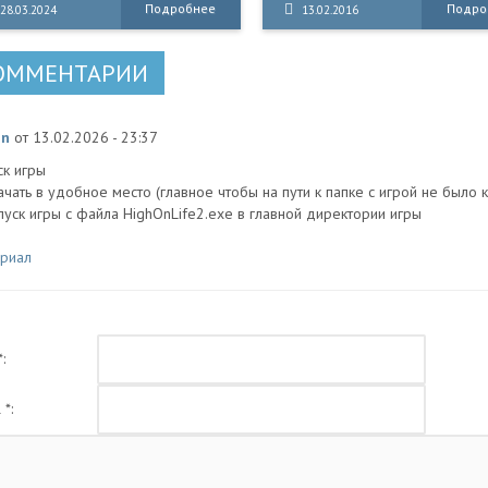
Подробнее
Подро
28.03.2024
13.02.2016
ренеситесь в таинственный мир
пациентов — Даниель Лэм и 
ONE TOTEM
Каспер. Теперь «Проект Пикм
не остановится ни перед чем,
ОММЕНТАРИИ
чтобы уничтожить свидетелей
скрыть правду о случившемся
in
от 13.02.2026 - 23:37
ск игры
качать в удобное место (главное чтобы на пути к папке с игрой не было 
апуск игры с файла HighOnLife2.exe в главной директории игры
риал
:
 *: