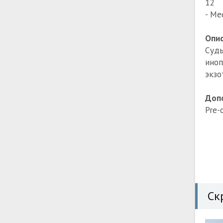
12
- Ме
Опис
Судь
ино
экзо
Доп
Pre-
Ск