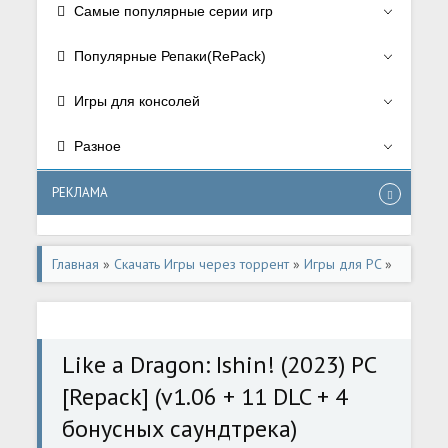
Самые популярные серии игр
Популярные Репаки(RePack)
Игры для консолей
Разное
РЕКЛАМА
Главная
»
Скачать Игры через торрент
»
Игры для PC
»
Экшен/Action
Like a Dragon: Ishin! (2023) PC
[Repack] (v1.06 + 11 DLC + 4
бонусных саундтрека)