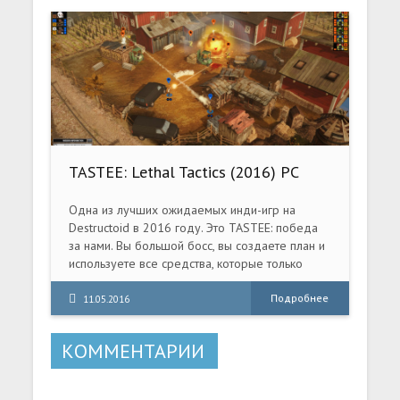
TASTEE: Lethal Tactics (2016) PC
Одна из лучших ожидаемых инди-игр на
Destructoid в 2016 году. Это TASTEE: победа
за нами. Вы большой босс, вы создаете план и
используете все средства, которые только
доступны. Вам придется проделать грязную
работенку, которую не может выполнить
Подробнее
11.05.2016
правительство. Тайно, без всяких санкций и
абсолютно нелегально. Они элита, неуловимы и
КОММЕНТАРИИ
чертовски опасны.