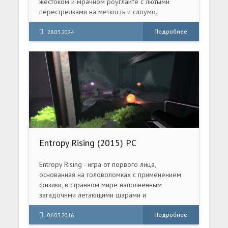
жестоком и мрачном роуглайте с лютыми
перестрелками на меткость и слоумо.
Сразитесь со своими внутренними демонами и
раскройте секреты Поместья.
Подробнее
28.03.2024
Entropy Rising (2015) PC
Entropy Rising - игра от первого лица,
основанная на головоломках с применением
физики, в странном мире наполненным
загадочнми летающими шарами и
крупногабаритными измерительными
приборами.
Подробнее
06.03.2016