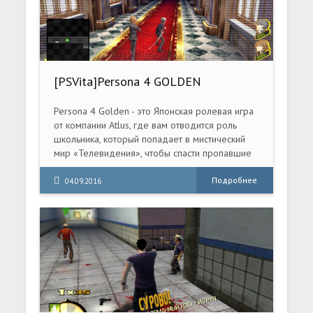
[PSVita]Persona 4 GOLDEN
[EUR/ENG]
Persona 4 Golden - это Японская ролевая игра
от компании Atlus, где вам отводится роль
школьника, который попадает в мистический
мир «Телевидения», чтобы спасти пропавшие
души, которые магическим образом
удерживаются на одном Полуночном Канале.
Подробнее
04.09.2016
Герой может создавать связь с жителями
реального мира, создвая так называемые
Персоны (Personas)