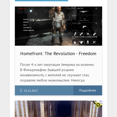
Homefront: The Revolution - Freedom
Fighter Bundle [v 1.0781467(dcb0)]
(2016) PC | RePack от xatab
После 4-х лет оккупации Америка на коленях.
В Филадельфии, бывшей родине
независимости, с жителей не спускают глаз,
подавляя любое инакомыслие. Некогда
гордые граждане живут в полицейском
государстве и вынуждены выживать; мечты о
Подробнее
01.11.2017
свободе давно угасли. Однако в бесплодных
землях Красной Зоны формируются силы
Сопротивления.