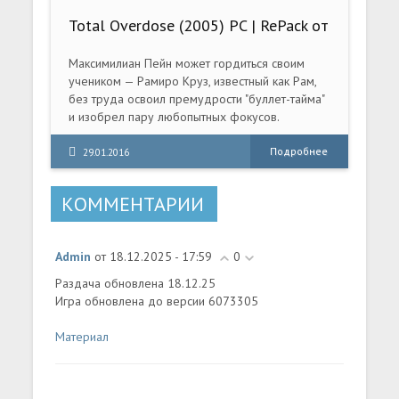
Total Overdose (2005) PC | RePack от
R.G. Revenants
Максимилиан Пейн может гордиться своим
учеником — Рамиро Круз, известный как Рам,
без труда освоил премудрости "буллет-тайма"
и изобрел пару любопытных фокусов.
Киношные прыжки с 2000 года ничуть не
изменились:
Подробнее
29.01.2016
КОММЕНТАРИИ
Admin
от 18.12.2025 - 17:59
0
Раздача обновлена 18.12.25
Игра обновлена до версии 6073305
Материал