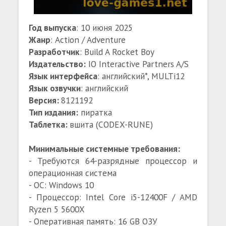
Год выпуска
: 10 июня 2025
Жанр
: Action / Adventure
Разработчик
: Build A Rocket Boy
Издательство:
IO Interactive Partners A/S
Язык интерфейса
: английский*, MULTi12
Язык озвучки
: английский
Версия:
8121192
Тип издания:
пиратка
Таблeтка:
вшита (CODEX-RUNE)
Минимальные системные требования:
- Требуются 64-разрядные процессор и
операционная система
- ОС: Windows 10
- Процессор: Intel Core i5-12400F / AMD
Ryzen 5 5600X
- Оперативная память: 16 GB ОЗУ