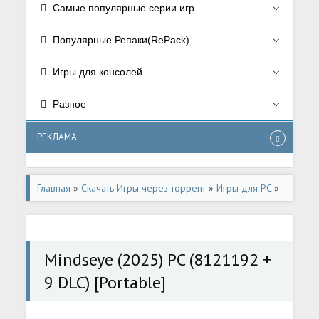
Самые популярные серии игр
Популярные Репаки(RePack)
Игры для консолей
Разное
РЕКЛАМА
Главная
»
Скачать Игры через торрент
»
Игры для PC
»
Экшен/Action
Mindseye (2025) PC (8121192 +
9 DLC) [Portable]