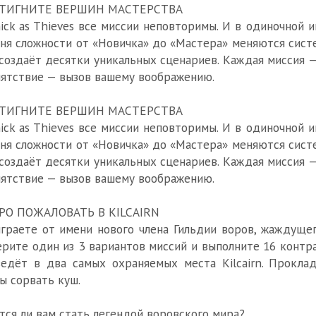
ТИГНИТЕ ВЕРШИН МАСТЕРСТВА
ick as Thieves все миссии неповторимы. И в одиночной 
ня сложности от «Новичка» до «Мастера» меняются сист
создаёт десятки уникальных сценариев. Каждая миссия —
ятствие — вызов вашему воображению.
ТИГНИТЕ ВЕРШИН МАСТЕРСТВА
ick as Thieves все миссии неповторимы. И в одиночной 
ня сложности от «Новичка» до «Мастера» меняются сист
создаёт десятки уникальных сценариев. Каждая миссия —
ятствие — вызов вашему воображению.
РО ПОЖАЛОВАТЬ В KILCAIRN
граете от имени нового члена Гильдии воров, жаждуще
рите один из 3 вариантов миссий и выполните 16 контра
едёт в два самых охраняемых места Kilcairn. Прокл
ы сорвать куш.
тся ли вам стать легендой воровского мира?