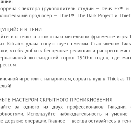
ание:
оррена Спектора (руководитель студии — Deus Ex® и 
олнительный продюсер — Thief®: The Dark Project и Thief
ДУЩИЙСЯ В ТЕНИ
йтесь в тенях в этом ознакомительном фрагменте игры T
ах Kilcairn удача сопутствует смелым. Став членом Ги
зки, чтобы добыть бесценные реликвии и раскрыть мист
ернативный шотландский город 1910-х годов, где маг
рессом.
иночной игре или с напарником, сорвать куш в Thick as 
елый!
НЬТЕ МАСТЕРОМ СКРЫТНОГО ПРОНИКНОВЕНИЯ
райте за одного из двух профессионалов Гильдии,
собностями. Используйте наблюдательность и умение 
е дерзкие операции. Главное — всегда оставайтесь в тени