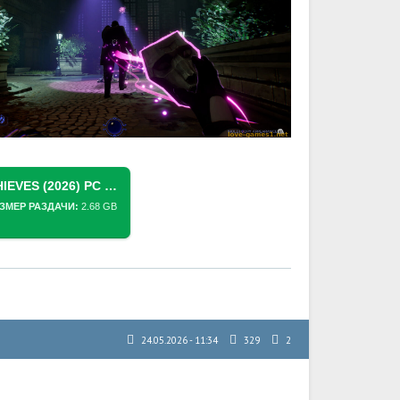
СКАЧАТЬ ТОРРЕНТ THICK AS THIEVES (2026) PC [REPACK] (V1.0.111.146992)
ЗМЕР РАЗДАЧИ:
2.68 GB
24.05.2026 - 11:34
329
2