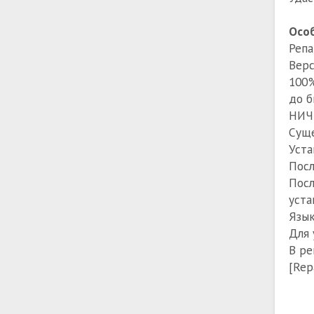
Особ
Репа
Верс
100%
до б
НИЧЕ
Суще
Уста
Посл
Посл
уста
Язык
Для 
В ре
[Rep