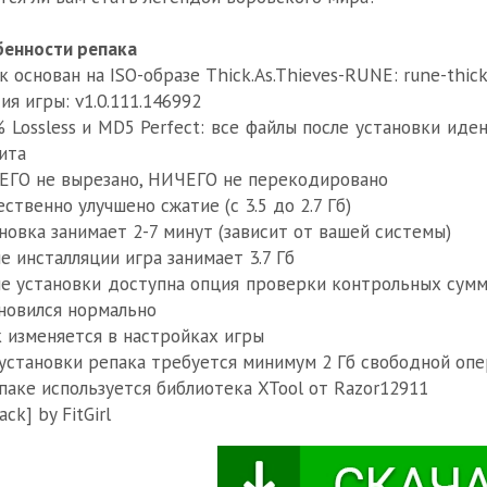
енности репака
к основан на ISO-образе Thick.As.Thieves-RUNE: rune-thick.a
ия игры: v1.0.111.146992
 Lossless и MD5 Perfect: все файлы после установки ид
ита
ГО не вырезано, НИЧЕГО не перекодировано
ственно улучшено сжатие (с 3.5 до 2.7 Гб)
новка занимает 2-7 минут (зависит от вашей системы)
е инсталляции игра занимает 3.7 Гб
е установки доступна опция проверки контрольных сумм 
новился нормально
 изменяется в настройках игры
установки репака требуется минимум 2 Гб свободной опе
паке используется библиотека XTool от Razor12911
ack] by FitGirl