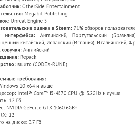
работчик
: OtherSide Entertainment
тельство:
Megabit Publishing
жок:
Unreal Engine 5
зовательские оценки в Steam:
71% обзоров пользователе
к интерфейса:
Английский, Португальский (Бразилия
щённый китайский, Испанский (Испания), Итальянский, Ф
 озвучки:
Английский
издания:
Repack
рство:
вшито (CODEX-RUNE)
емные требования:
Windows 10 x64 и выше
ессор: Intel® Core™ i5-4570 CPU @ 3.2GHz и лучше
ть: 12 Гб
о: NVIDIA GeForce GTX 1060 6GB+
ctX: 12
о на диске: 3.7 Гб