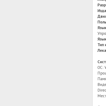
Раз
Изда
Дви
Поль
Язы
Упро
Язык
Тип 
Лека
Сист
ОС: 
Проц
Памя
Виде
Dire
Мест