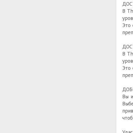
ДОС
В Th
уров
Это 
преп
ДОС
В Th
уров
Это 
преп
ДОБ
Вы и
Выбе
прив
чтоб
Удас