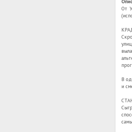
Опис
От У
(исп
КРА
Скро
улиц
выла
альт
прог
В од
и см
СТА
Сыг
спо
самы