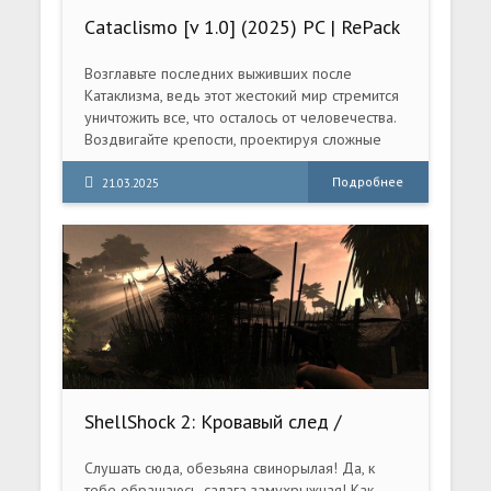
Cataclismo [v 1.0] (2025) PC | RePack
от селезень
Возглавьте последних выживших после
Катаклизма, ведь этот жестокий мир стремится
уничтожить все, что осталось от человечества.
Воздвигайте крепости, проектируя сложные
постройки из древесины и камня
Подробнее
21.03.2025
ShellShock 2: Кровавый след /
ShellShock 2: Blood Trails (2009) PC |
RePack
Слушать сюда, обезьяна свинорылая! Да, к
тебе обращаюсь, салага замухрыжная! Как