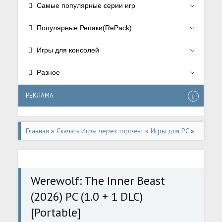
Самые популярные серии игр
Популярные Репаки(RePack)
Игры для консолей
Разное
РЕКЛАМА
Главная
»
Скачать Игры через торрент
»
Игры для PC
»
Экшен/Action
Werewolf: The Inner Beast
(2026) PC (1.0 + 1 DLC)
[Portable]