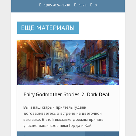
19.05.2026 - 13:10
1028
0
ЕЩЕ МАТЕРИАЛЫ
Fairy Godmother Stories 2: Dark Deal
Collector's Edition/ Сказки Феи
Крестной 2: Сделка Коллекционное
Вы и ваш старый приятель Гудвин
издание (2020) PC
договариваетесь о встрече на цветочной
выставке. В этой выставке должны принять
участие ваши крестники Герда и Кай.