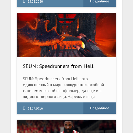
Подробнее
25.08.2020
SEUM: Speedrunners from Hell
(2016) PC
SEUM: Speedrunners from Hell - это
единственный в мире конкурентоспособной
тяжелеметальный платформер, да ещё и с
видом от первого лица. Нарежьте в щи
каждую последнюю миллисекунду,
прокладывая свой путь через смертельные
Подробнее
31.07.2016
арены. (а ещё там есть взрывы!)
Телепортируйтесь, прыгайте, летайте и сильно
вмажьте кому-нибудь во время прохождения
ста беспощадных и чертовски быстрых