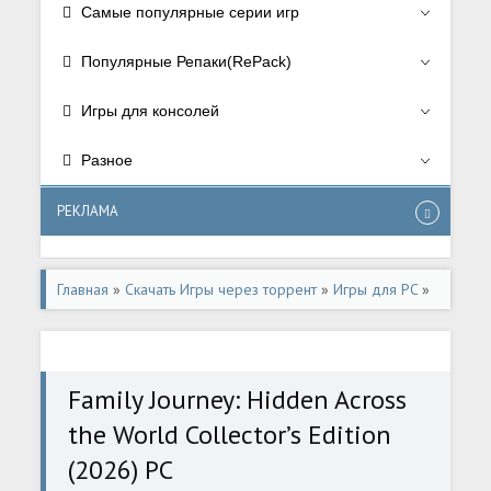
Самые популярные серии игр
Популярные Репаки(RePack)
Игры для консолей
Разное
РЕКЛАМА
Главная
»
Скачать Игры через торрент
»
Игры для PC
»
Квесты в стиле "Поиск предметов"
Family Journey: Hidden Across
the World Collector’s Edition
(2026) PC