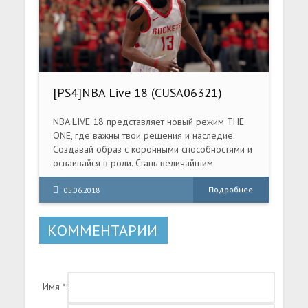
уровней за главный приз: Вашу душу! (... И
пиво).
[PS4]NBA Live 18 (CUSA06321)
[1.11]
NBA LIVE 18 представляет новый режим THE
ONE, где важны твои решения и наследие.
Создавай образ с коронными способностями и
осваивайся в роли. Стань величайшим
баскетболистом в лиге и на улице, участвуя в
LIVE-состязаниях.
Подробнее
05.06.2018
КОММЕНТАРИИ
Имя *: